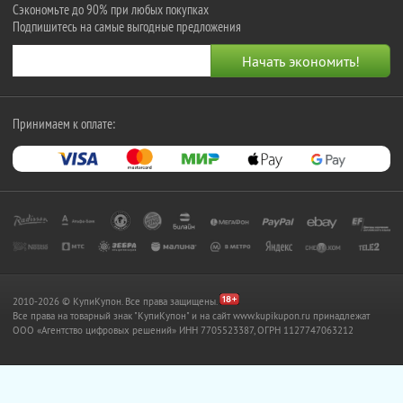
Сэкономьте до 90% при любых покупках
Подпишитесь на самые выгодные предложения
Принимаем к оплате:
2010-2026 © КупиКупон. Все права защищены.
Все права на товарный знак "КупиКупон" и на сайт www.kupikupon.ru принадлежат
OOO «Агентство цифровых решений» ИНН 7705523387, ОГРН 1127747063212