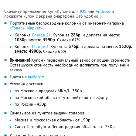
Скачайте приложение КупиКупона для
IOS
или
Android
и
покажите купон с экрана смартфона. Это удобно :)
Портативные беспроводные колонки от интернет-магазина
«Товары Маркет»
Колонка
Charge 2+
. Купон за
286р.
и доплата на месте:
1030р. вместо 3990р.
Скидка 67%
Колонка
Charge 3
. Купон за
376р.
и доплата на месте:
1320р.
вместо 4990р.
Скидка 66%
Внимание!
Купон - первоначальный взнос от общей стоимости.
Оставшуюся стоимость необходимо доплатить при получении
заказа
Цвета на
выбор:
Условия доставки:
по Москве в пределах МКАД - 350р.
по Московской области - уточняйте по телефону
по России - 450р.
Самовывоз из пунктов выдачи товаров:
Москва и Московская область - от 190р.
Санкт-Петербург и Ленинградская область - от 250р.
Купон действует на один заказ