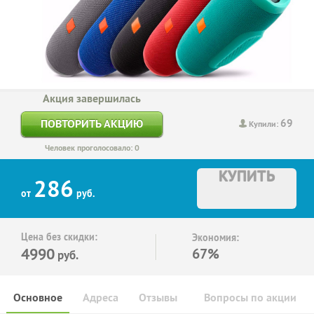
Акция завершилась
69
ПОВТОРИТЬ АКЦИЮ
Купили:
Человек проголосовало: 0
КУПИТЬ
286
от
руб.
Цена без скидки:
Экономия:
4990
67%
руб.
Основное
Адреса
Отзывы
Вопросы по акции