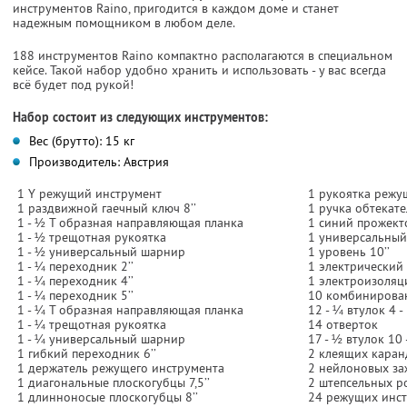
инструментов Raino, пригодится в каждом доме и станет
надежным помощником в любом деле.
188 инструментов Raino компактно располагаются в специальном
кейсе. Такой набор удобно хранить и использовать - у вас всегда
всё будет под рукой!
Набор состоит из следующих инструментов:
Вес (брутто): 15 кг
Производитель: Австрия
1 Y режущий инструмент
1 рукоятка режу
1 раздвижной гаечный ключ 8’’
1 ручка обтекате
1 - ½ Т образная направляющая планка
1 синий прожект
1 - ½ трещотная рукоятка
1 универсальный
1 - ½ универсальный шарнир
1 уровень 10’’
1 - ¼ переходник 2’’
1 электрический
1 - ¼ переходник 4’’
1 электроизоляц
1 - ¼ переходник 5’’
10 комбинирован
1 - ¼ Т образная направляющая планка
12 - ¼ втулок 4 -
1 - ¼ трещотная рукоятка
14 отверток
1 - ¼ универсальный шарнир
17 - ½ втулок 10 
1 гибкий переходник 6’’
2 клеящих кара
1 держатель режущего инструмента
2 нейлоновых заж
1 диагональные плоскогубцы 7,5’’
2 штепсельных р
1 длинноносые плоскогубцы 8’’
24 режущих инс