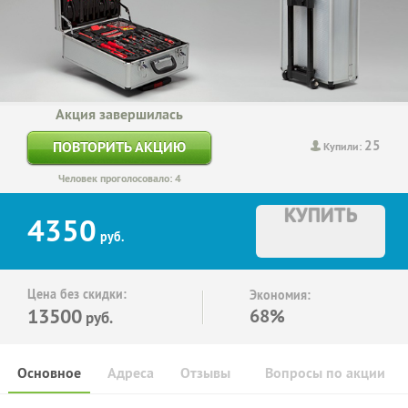
Акция завершилась
25
ПОВТОРИТЬ АКЦИЮ
Купили:
Человек проголосовало: 4
КУПИТЬ
4350
руб.
Цена без скидки:
Экономия:
13500
68%
руб.
Основное
Адреса
Отзывы
Вопросы по акции