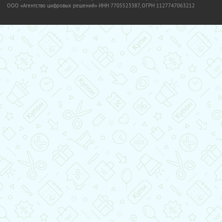
OOO «Агентство цифровых решений» ИНН 7705523387, ОГРН 1127747063212