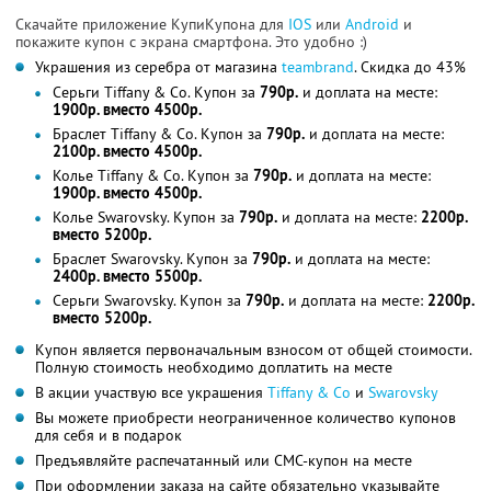
Скачайте приложение КупиКупона для
IOS
или
Android
и
покажите купон с экрана смартфона. Это удобно :)
Украшения из серебра от магазина
teambrand
. Скидка до 43%
Серьги Tiffany & Co. Купон за
790р.
и доплата на месте:
1900р. вместо 4500р.
Браслет Tiffany & Co. Купон за
790р.
и доплата на месте:
2100р. вместо 4500р.
Колье Tiffany & Co. Купон за
790р.
и доплата на месте:
1900р. вместо 4500р.
Колье Swarovsky. Купон за
790р.
и доплата на месте:
2200р.
вместо 5200р.
Браслет Swarovsky. Купон за
790р.
и доплата на месте:
2400р. вместо 5500р.
Серьги Swarovsky. Купон за
790р.
и доплата на месте:
2200р.
вместо 5200р.
Купон является первоначальным взносом от общей стоимости.
Полную стоимость необходимо доплатить на месте
В акции участвую все украшения
Tiffany & Co
и
Swarovsky
Вы можете приобрести неограниченное количество купонов
для себя и в подарок
Предъявляйте распечатанный или СМС-купон на месте
При оформлении заказа на сайте обязательно указывайте