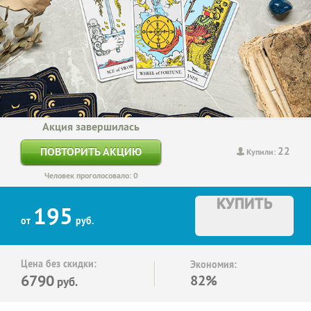
Акция завершилась
22
ПОВТОРИТЬ АКЦИЮ
Купили:
Человек проголосовало: 0
КУПИТЬ
195
от
руб.
Цена без скидки:
Экономия:
6790
82%
руб.