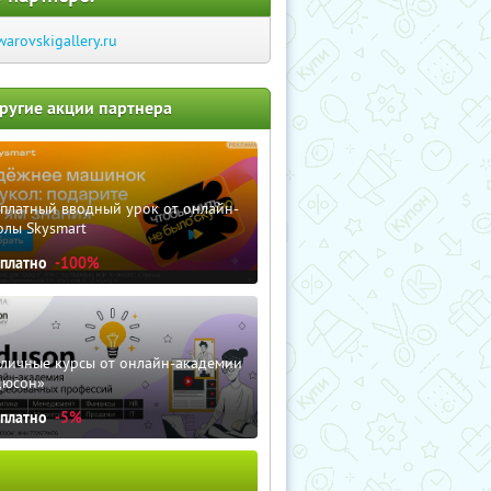
warovskigallery.ru
ругие акции партнера
сплатный вводный урок от онлайн-
олы Skysmart
сплатно
-100%
зличные курсы от онлайн-академии
дюсон»
сплатно
-5%