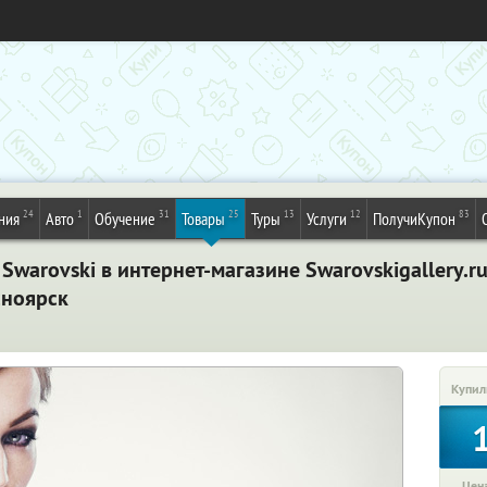
24
1
31
25
13
12
83
ния
Авто
Обучение
Товары
Туры
Услуги
ПолучиКупон
warovski в интернет-магазине Swarovskigallery.ru:
сноярск
Купил
Цена