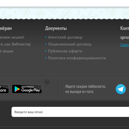
тнёрам
Документы
Кон
елаем акцию!
Агентский договор
spro
е, как Вебмастер
Лицензионный договор
Связ
е акции
Публичная оферта
Политика конфиденциальности
Ищите скидки поблизости,
не выходя из чата: