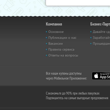
Компания
Бизнес-Пар
Основное
Давайте сд
Публикации о нас
Заработайт
Вакансии
Прошедши
Правила сервиса
Ответы на вопросы
Все наши купоны доступны
через Мобильное Приложение:
Сэкономьте до 90% при любых покупках
Подпишитесь на самые выгодные предложения