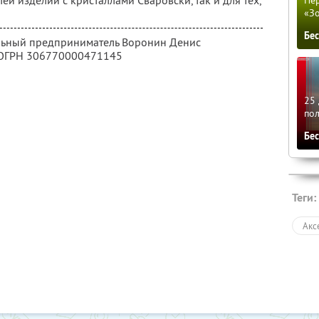
ей изделий с кристаллами Сваровски, так и для тех,
Пер
«З
Бе
альный предприниматель Воронин Денис
 ОГРН 306770000471145
25 
по
Бе
Теги:
Акс