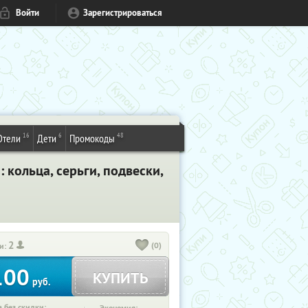
Войти
Зарегистрироваться
16
6
48
Отели
Дети
Промокоды
 кольца, серьги, подвески,
2
(0)
и:
100
КУПИТЬ
руб.
 без скидки: