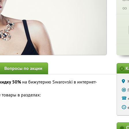
∞
Вопросы по акции
К
кидку 50%
на бижутерию Swarovski в интернет-
 товары в разделах:
О