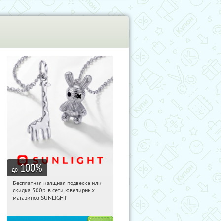
100
%
до
Бесплатная изящная подвеска или
20:23:46
Получили:
73
скидка 500р. в сети ювелирных
Россия
магазинов SUNLIGHT