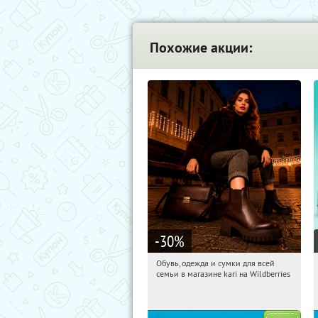
Похожие акции:
-30
%
Обувь, одежда и сумки для всей
20:23:46
Получи первым!
семьи в магазине kari на Wildberries
Россия