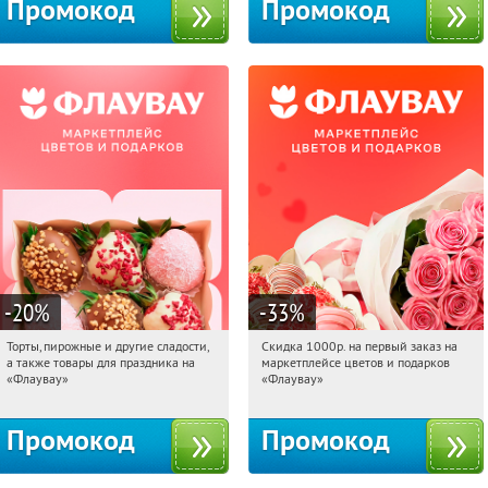
Промокод
Промокод
-20
%
-33
%
Торты, пирожные и другие сладости,
Скидка 1000р. на первый заказ на
20:23:46
Получили:
6
20:23:46
Получили:
18
а также товары для праздника на
маркетплейсе цветов и подарков
Россия
Россия
«Флаувау»
«Флаувау»
Промокод
Промокод