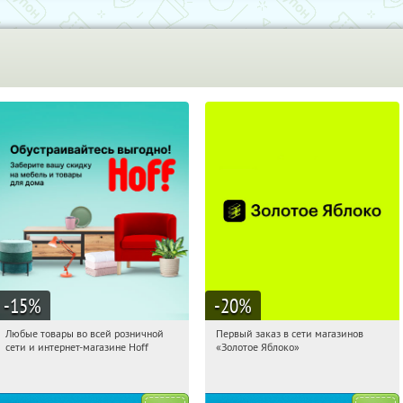
-15
%
-20
%
Любые товары во всей розничной
Первый заказ в сети магазинов
20:23:46
Получили:
83
20:23:46
Получи первым!
сети и интернет-магазине Hoff
«Золотое Яблоко»
Москва, 1-й Волоколамский проезд,
Россия
10с1