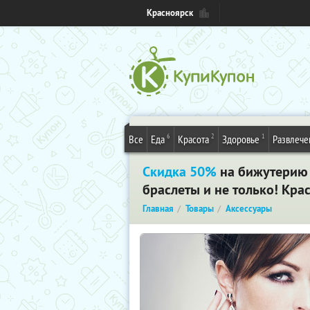
Красноярск
6
2
1
Все
Еда
Красота
Здоровье
Развлече
Скидка 50%
на бижутерию S
браслеты и не только! Кра
Главная
Товары
Аксессуары