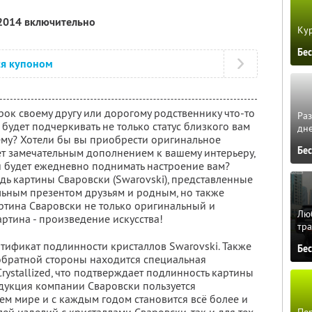
 2014 включительно
Кур
Бе
ся купоном
ок своему другу или дорогому родственнику что-то
Ра
 будет подчеркивать не только статус близкого вам
дне
нему? Хотели бы вы приобрести оригинальное
Бе
ет замечательным дополнением к вашему интерьеру,
и будет ежедневно поднимать настроение вам?
едь картины Сваровски (Swarovski), представленные
тельным презентом друзьям и родным, но также
ртина Сваровски не только оригинальный и
Люб
ртина - произведение искусства!
тра
тификат подлинности кристаллов Swarovski. Также
Бе
 обратной стороны находится специальная
ystallized, что подтверждает подлинность картины
родукция компании Сваровски пользуется
ем мире и с каждым годом становится всё более и