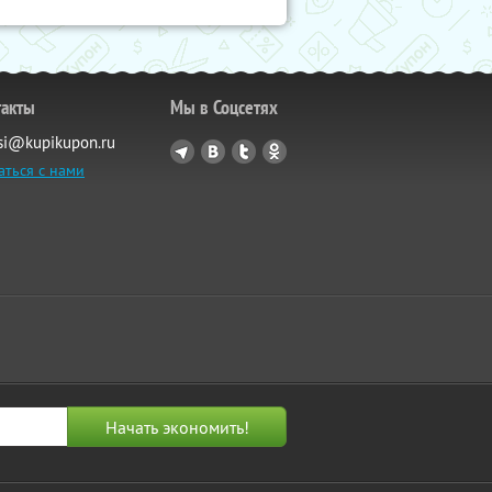
такты
Мы в Соцсетях
si@kupikupon.ru
аться с нами