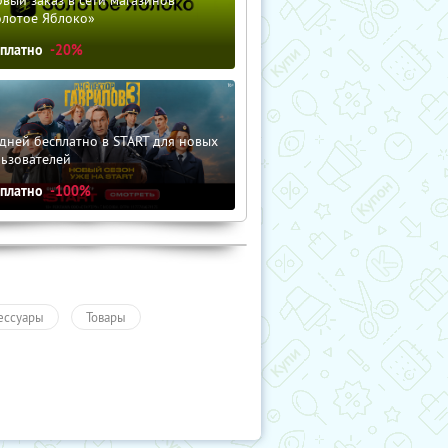
вый заказ в сети магазинов
олотое Яблоко»
сплатно
-20%
дней бесплатно в START для новых
льзователей
сплатно
-100%
ессуары
Товары