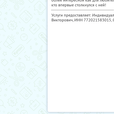
более интересной как для любител
кто впервые столкнулся с ней!
Услуги предоставляет: Индивиду
Викторович,
ИНН 772021583015
,