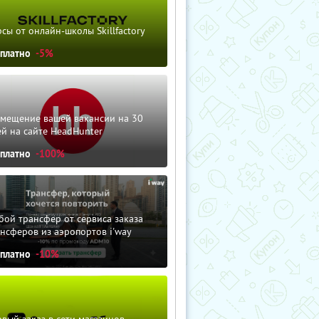
сы от онлайн-школы Skillfactory
сплатно
-5%
змещение вашей вакансии на 30
й на сайте HeadHunter
сплатно
-100%
ой трансфер от сервиса заказа
нсферов из аэропортов i'way
сплатно
-10%