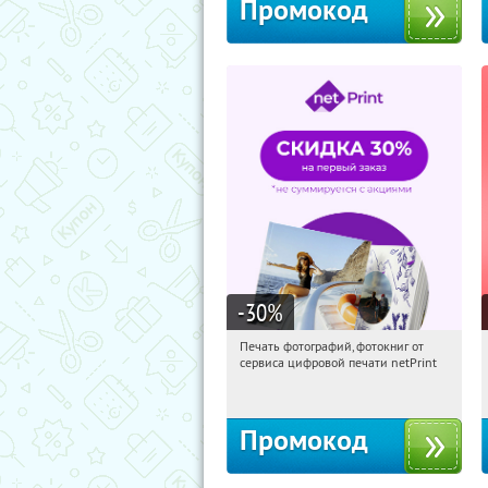
Промокод
-30
%
Печать фотографий, фотокниг от
20:23:46
Получили:
4
сервиса цифровой печати netPrint
Россия
Промокод