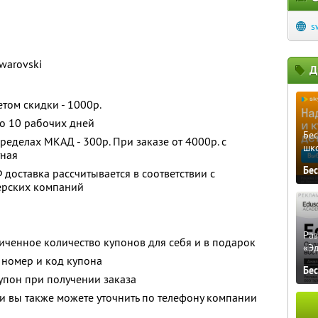
s
warovski
Д
том скидки - 1000р.
до 10 рабочих дней
Бе
ределах МКАД - 300р. При заказе от 4000р. с
шк
тная
Бе
доставка рассчитывается в соответствии с
ерских компаний
Ра
ченное количество купонов для себя и в подарок
«Э
 номер и код купона
Бе
упон при получении заказа
 вы также можете уточнить по телефону компании