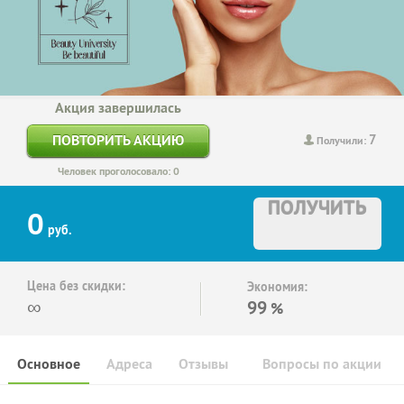
Акция завершилась
7
ПОВТОРИТЬ АКЦИЮ
Получили:
Человек проголосовало: 0
ПОЛУЧИТЬ
0
руб.
Цена без скидки:
Экономия:
∞
99
%
Основное
Адреса
Отзывы
Вопросы по акции