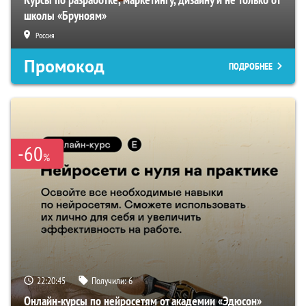
школы «Бруноям»
Россия
Промокод
ПОДРОБНЕЕ
-60
%
22:20:44
Получили:
6
Онлайн-курсы по нейросетям от академии «Эдюсон»