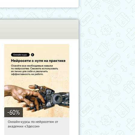
-60
%
Онлайн-курсы по нейросетям от
03:02:40
Получили:
6
академии «Эдюсон»
Москва