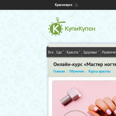
Красноярск
6
2
1
Все
Еда
Красота
Здоровье
Развлече
Онлайн-курс «Мастер ногт
Главная
Обучение
Курсы красоты