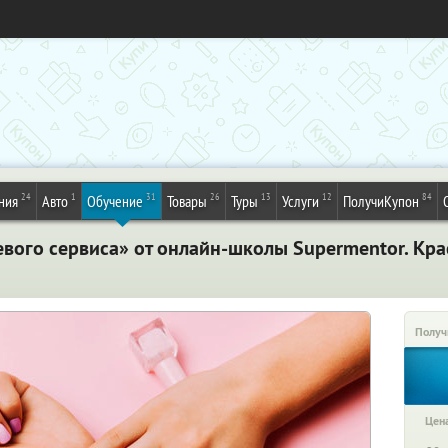
24
1
31
26
13
12
84
ния
Авто
Обучение
Товары
Туры
Услуги
ПолучиКупон
евого сервиса» от онлайн-школы Supermentor. Кр
Получ
Цена