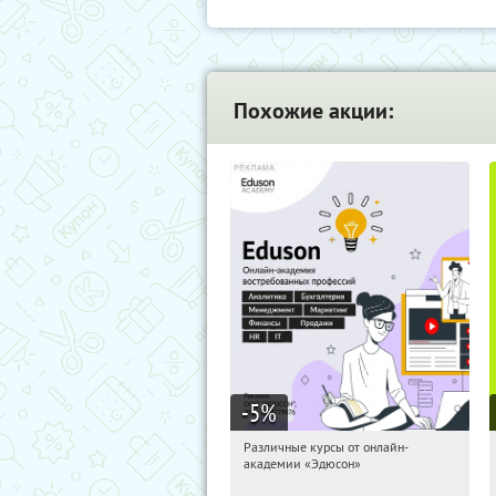
Похожие акции:
-5
%
Различные курсы от онлайн-
03:02:40
Получили:
2
академии «Эдюсон»
Россия