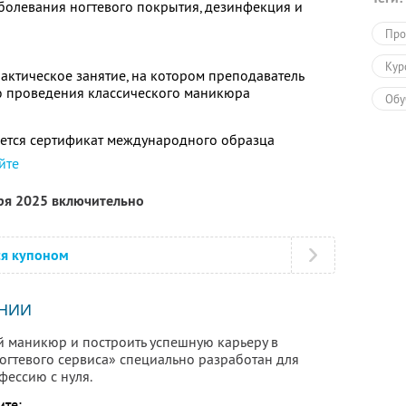
болевания ногтевого покрытия, дезинфекция и
Про
Кур
ктическое занятие, на котором преподаватель
 проведения классического маникюра
Обу
ется сертификат международного образца
йте
бря 2025 включительно
ся купоном
НИИ
й маникюр и построить успешную карьеру в
огтевого сервиса» специально разработан для
фессию с нуля.
ите: