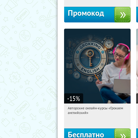
Промокод
-15
%
Авторские онлайн-курсы «Грокаем
03:02:40
Получили:
4
английский»
Россия
Бесплатно