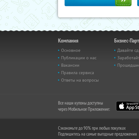
Компания
Бизнес-Пар
Основное
Давайте сд
Публикации о нас
Заработайт
Вакансии
Прошедши
Правила сервиса
Ответы на вопросы
Все наши купоны доступны
через Мобильное Приложение:
Сэкономьте до 90% при любых покупках
Подпишитесь на самые выгодные предложения