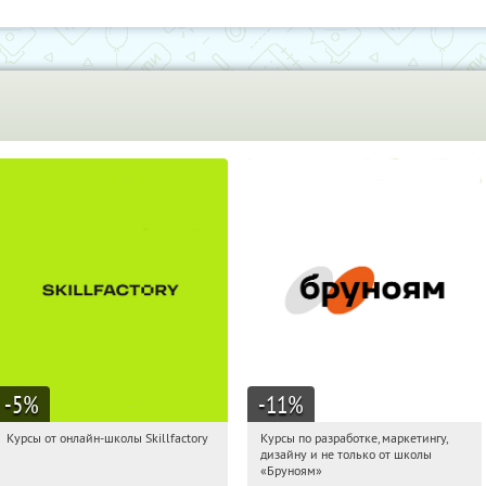
-5
%
-11
%
Курсы от онлайн-школы Skillfactory
Курсы по разработке, маркетингу,
03:02:40
Получи первым!
03:02:40
Получи первым!
дизайну и не только от школы
Россия
Россия
«Бруноям»