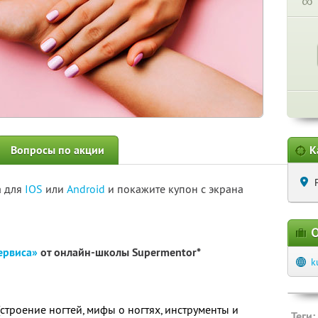
∞
Вопросы по акции
К
а для
IOS
или
Android
и покажите купон с экрана
О
ервиса»
от онлайн-школы Supermentor*
k
(строение ногтей, мифы о ногтях, инструменты и
Теги: