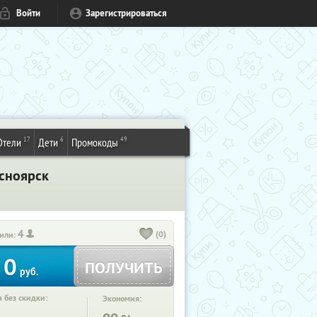
Войти
Зарегистрироваться
17
6
49
Отели
Дети
Промокоды
асноярск
4
(0)
или:
0
ПОЛУЧИТЬ
руб.
 без скидки:
Экономия: