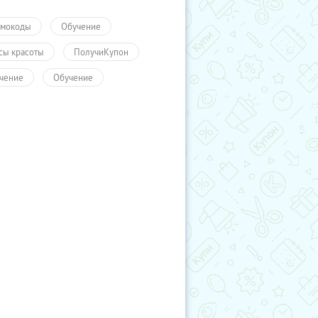
мокоды
Обучение
сы красоты
ПолучиКупон
чение
Обучение