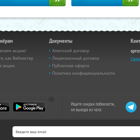
тнёрам
Документы
Кон
елаем акцию!
Агентский договор
spro
е, как Вебмастер
Лицензионный договор
Связ
е акции
Публичная оферта
Политика конфиденциальности
Ищите скидки поблизости,
не выходя из чата: