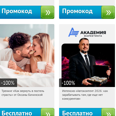
Промокод
Промокод
-100
%
-100
%
Тренинг «Как вернуть в постель
Интенсив «Автоконтент 2026: как
03:02:40
Получили:
16
03:02:40
Получили:
4
страсть» от Оксаны Бачинской
зарабатывать там, где еще нет
Россия
Россия
конкурентов»
Бесплатно
Бесплатно