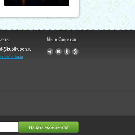
такты
Мы в Соцсетях
si@kupikupon.ru
аться с нами