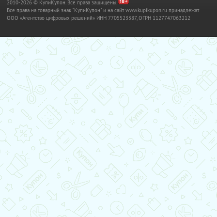
2010-2026 © КупиКупон. Все права защищены.
Все права на товарный знак "КупиКупон" и на сайт www.kupikupon.ru принадлежат
OOO «Агентство цифровых решений» ИНН 7705523387, ОГРН 1127747063212