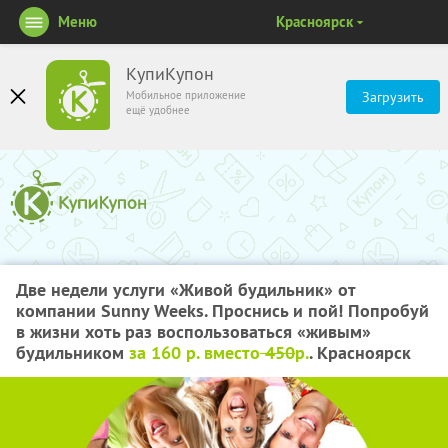
Меню
Красноярск
КупиКупон
Мобильное приложение
Загрузить
ещё удобнее
Две недели услуги «Живой будильник» от
компании Sunny Weeks. Проснись и пой! Попробуй
в жизни хоть раз воспользоваться «живым»
будильником
за 160 р. вместо
450
р.
. Красноярск