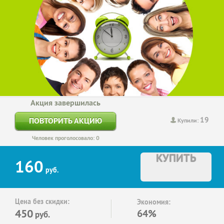
Акция завершилась
19
ПОВТОРИТЬ АКЦИЮ
Купили:
Человек проголосовало: 0
КУПИТЬ
160
руб.
Цена без скидки:
Экономия:
450
64%
руб.