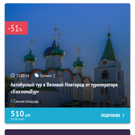
-51
%
13:00:53
Купили:
2
Автобусный тур в Великий Новгород от туроператора
«ХохломаТур»
Сенная площадь
510
ПОДРОБНЕЕ
руб.
5190
руб.