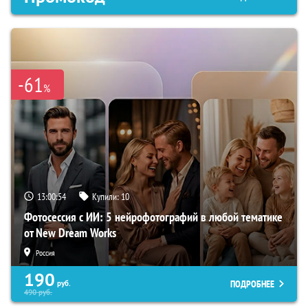
-61
%
13:00:53
Купили:
10
Фотосессия с ИИ: 5 нейрофотографий в любой тематике
от New Dream Works
Россия
190
ПОДРОБНЕЕ
руб.
490
руб.