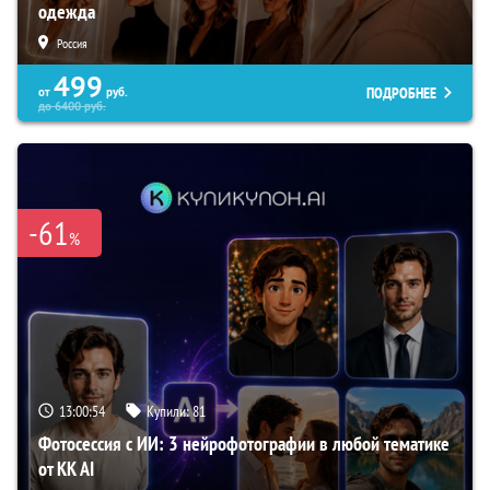
одежда
Россия
499
ПОДРОБНЕЕ
от
руб.
до
6400
руб.
-61
%
13:00:53
Купили:
81
Фотосессия с ИИ: 3 нейрофотографии в любой тематике
от KK AI