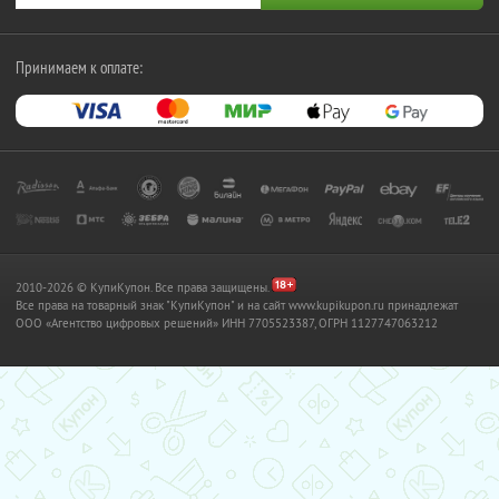
Принимаем к оплате:
2010-2026 © КупиКупон. Все права защищены.
Все права на товарный знак "КупиКупон" и на сайт www.kupikupon.ru принадлежат
OOO «Агентство цифровых решений» ИНН 7705523387, ОГРН 1127747063212