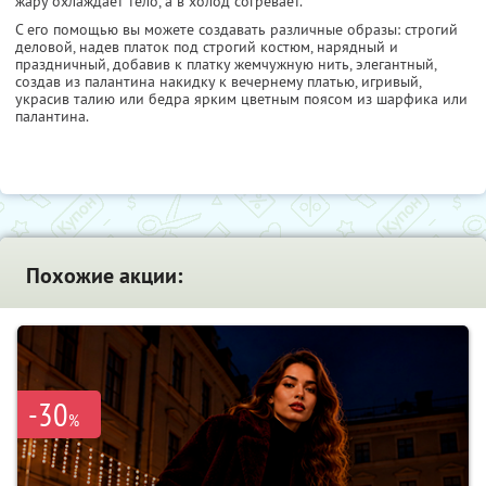
жару охлаждает тело, а в холод согревает.
С его помощью вы можете создавать различные образы: строгий
деловой, надев платок под строгий костюм, нарядный и
праздничный, добавив к платку жемчужную нить, элегантный,
создав из палантина накидку к вечернему платью, игривый,
украсив талию или бедра ярким цветным поясом из шарфика или
палантина.
Похожие акции:
-30
%