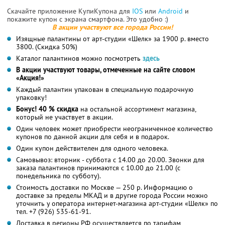
Скачайте приложение КупиКупона для
IOS
или
Android
и
покажите купон с экрана смартфона. Это удобно :)
В акции участвуют все города России!
Изящные палантины от арт-студии «Шелк» за 1900 р. вместо
3800. (Скидка 50%)
Каталог палантинов можно посмотреть
здесь
В акции участвуют товары, отмеченные на сайте словом
«Акция!»
Каждый палантин упакован в специальную подарочную
упаковку!
Бонус! 40 % cкидка
на остальной ассортимент магазина,
который не участвует в акции.
Один человек может приобрести неограниченное количество
купонов по данной акции для себя и в подарок.
Один купон действителен для одного человека.
Самовывоз: вторник - суббота с 14.00 до 20.00. Звонки для
заказа палантинов принимаются с 10.00 до 21.00 (с
понедельника по субботу).
Стоимость доставки по Москве — 250 р. Информацию о
доставке за пределы МКАД и в другие города России можно
уточнить у оператора интернет-магазина арт-студии «Шелк» по
тел. +7 (926) 535-61-91.
Доставка в регионы РФ осуществляется по тарифам