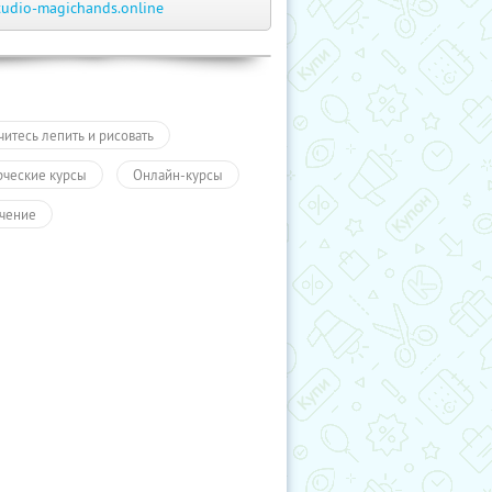
tudio-magichands.online
читесь лепить и рисовать
рческие курсы
Онлайн-курсы
чение