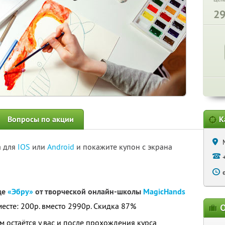
2
Вопросы по акции
К
а для
IOS
или
Android
и покажите купон с экрана
де
«Эбру»
от творческой онлайн-школы
MagicHands
месте: 200р. вместо 2990р.
Скидка 87%
О
 остаётся у вас и после прохождения курса