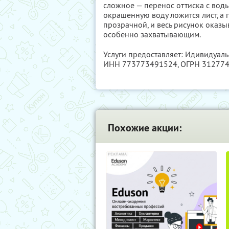
сложное — перенос оттиска с воды
окрашенную воду ложится лист, а 
прозрачной, и весь рисунок оказы
особенно захватывающим.
Услуги предоставляет: Идивидуал
ИНН 773773491524
, ОГРН 31277
Похожие акции: