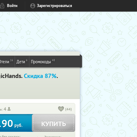
Войти
Зарегистрироваться
16
6
48
Отели
Дети
Промокоды
icHands.
Скидка 87%
.
4
(44)
и:
190
КУПИТЬ
руб.
 без скидки: