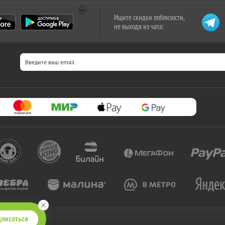
Ищите скидки поблизости,
не выходя из чата:
писаться