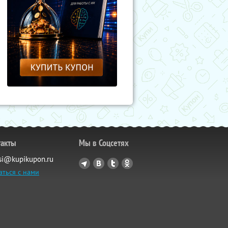
такты
Мы в Соцсетях
si@kupikupon.ru
аться с нами