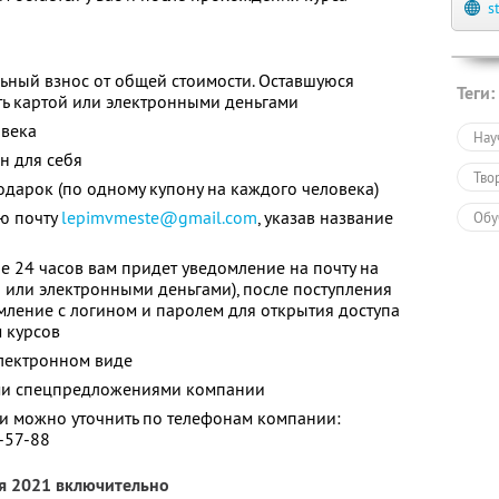
s
ьный взнос от общей стоимости. Оставшуюся
Теги:
ть картой или электронными деньгами
овека
Нау
н для себя
Тво
одарок (по одному купону на каждого человека)
ую почту
lepimvmeste@gmail.com
, указав название
Обу
е 24 часов вам придет уведомление на почту на
й или электронными деньгами), после поступления
мление с логином и паролем для открытия доступа
 курсов
электронном виде
ими спецпредложениями компании
 можно уточнить по телефонам компании:
5-57-88
ря 2021 включительно