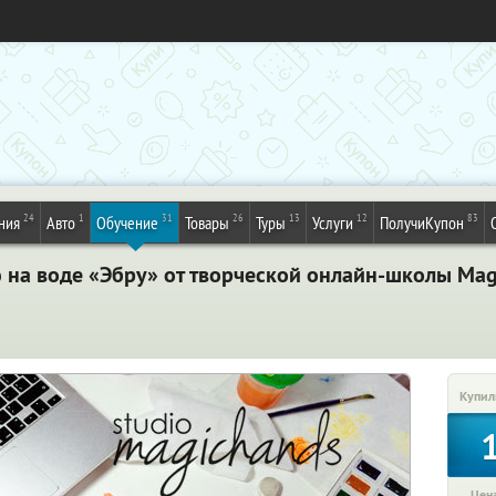
24
1
31
26
13
12
83
ния
Авто
Обучение
Товары
Туры
Услуги
ПолучиКупон
 на воде «Эбру» от творческой онлайн-школы Mag
Купил
Цена