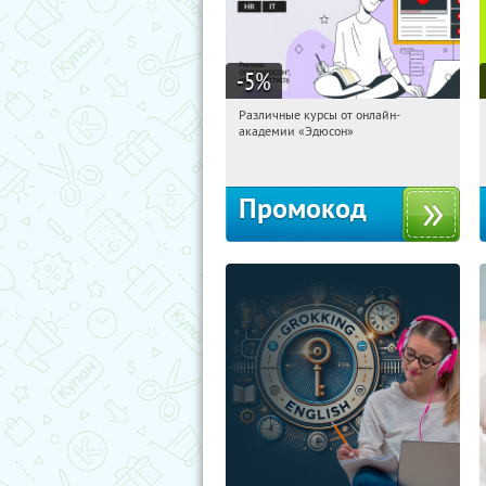
-5
%
Различные курсы от онлайн-
13:38:15
Получили:
2
академии «Эдюсон»
Россия
Промокод