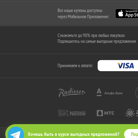
Все наши купоны доступны
через Мобильное Приложение:
Сэкономьте до 90% при любых покупках
Подпишитесь на самые выгодные предложения
Принимаем к оплате:
Под
Хочешь быть в курсе выгодных предложений?
2010-2026 © КупиКупон. Все права защищены.