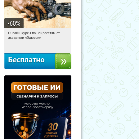
-60
%
Онлайн-курсы по нейросетям от
13:38:15
Получили:
6
академии «Эдюсон»
Москва
Бесплатно