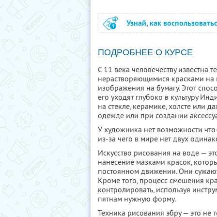
Узнай, как воспользовать
ПОДРОБНЕЕ О КУРСЕ
С 11 века человечеству известна 
нерастворяющимися красками на 
изображения на бумагу. Этот спос
его уходят глубоко в культуру Инд
на стекле, керамике, холсте или да
одежде или при создании аксессу
У художника нет возможности что-т
из-за чего в мире нет двух одина
Искусство рисования на воде — э
нанесение мазками красок, которы
постоянном движении. Они сужаю
Кроме того, процесс смешения кр
контролировать, используя инстру
пятнам нужную форму.
Техника рисования эбру — это не 