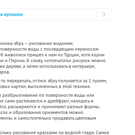
ся купоном
техника эбру — рисование жидкими,
поверхности воды с последующим переносом
об живописи пришёл к нам из Турции, хотя корни
ии и Персии. К слову, «отпечатать» рисунок можно
же дереве, а затем использовать в интерьере,
аров.
о переделать, оттиск эбру получается за 1 прием,
ковых картин, выполненных в этой технике.
то разбрызгивание по поверхности воды или
е сами растекаются и дрейфуют, находясь в
тся, расширяются и принимают разные формы.
асок и образования орнаментов можно
менты, и самостоятельно придавать цветовым
только рисование красками на водной глади. Самое