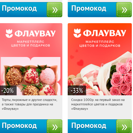
Промокод
Промокод
-20
%
-33
%
Торты, пирожные и другие сладости,
Скидка 1000р. на первый заказ на
03:36:12
Получили:
6
03:36:12
Получили:
18
а также товары для праздника на
маркетплейсе цветов и подарков
Россия
Россия
«Флаувау»
«Флаувау»
Промокод
Промокод