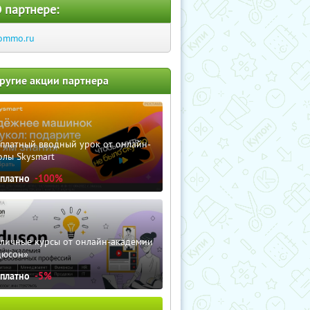
 партнере:
ommo.ru
ругие акции партнера
сплатный вводный урок от онлайн-
олы Skysmart
сплатно
-100%
зличные курсы от онлайн-академии
дюсон»
сплатно
-5%