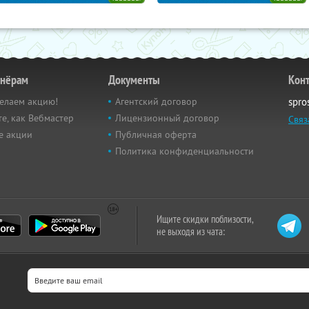
тнёрам
Документы
Кон
елаем акцию!
Агентский договор
spro
е, как Вебмастер
Лицензионный договор
Связ
е акции
Публичная оферта
Политика конфиденциальности
Ищите скидки поблизости,
не выходя из чата: