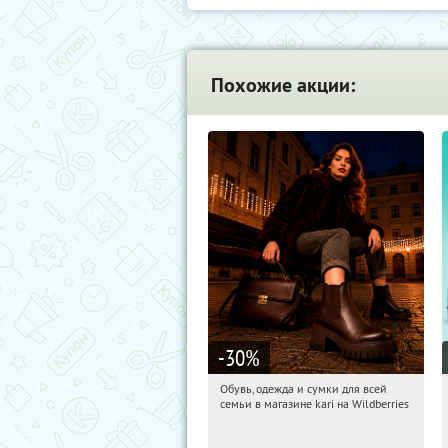
Похожие акции:
-30
%
Обувь, одежда и сумки для всей
03:36:12
Получили:
30
семьи в магазине kari на Wildberries
Россия