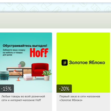
-15
%
-20
%
Любые товары во всей розничной
Первый заказ в сети магазинов
03:36:12
Получили:
83
03:36:12
Получи первым!
сети и интернет-магазине Hoff
«Золотое Яблоко»
Москва, 1-й Волоколамский проезд,
Россия
10с1