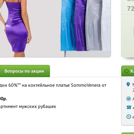
7
Вопросы по акции
К
идки 60%** на коктейльное платье SommoVenera от
00р.
ортимент мужских рубашек