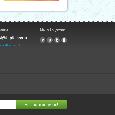
такты
Мы в Соцсетях
si@kupikupon.ru
аться с нами