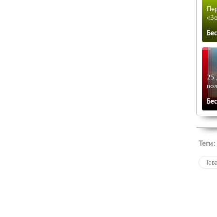
Пер
«З
Бе
25 
по
Бе
Теги:
Тов