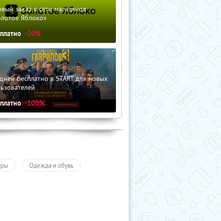
вый заказ в сети магазинов
олотое Яблоко»
сплатно
-20%
дней бесплатно в START для новых
льзователей
сплатно
-100%
ары
Одежда и обувь