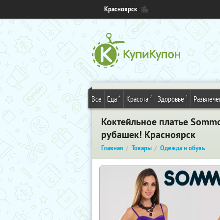
Красноярск
6
2
1
Все
Еда
Красота
Здоровье
Развлече
Коктейльное платье Somm
рубашек! Красноярск
Главная
Товары
Одежда и обувь