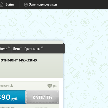
Войти
Зарегистрироваться
16
6
48
Отели
Дети
Промокоды
ортимент мужских
первым!
(0)
890
КУПИТЬ
руб.
 без скидки: