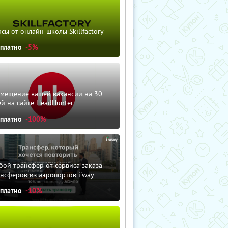
сы от онлайн-школы Skillfactory
сплатно
-5%
змещение вашей вакансии на 30
й на сайте HeadHunter
сплатно
-100%
ой трансфер от сервиса заказа
нсферов из аэропортов i'way
сплатно
-10%