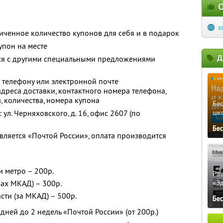
О
s
ченное количество купонов для себя и в подарок
упон на месте
Д
тся с другими специальными предложениями
 телефону или электронной почте
реса доставки, контактного номера телефона,
, количества, номера купона
Бе
ул. Черняховского, д. 16, офис 2607 (по
шк
Бе
вляется «Почтой России», оплата производится
и метро – 200р.
Ра
лах МКАД) – 300р.
«Э
сти (за МКАД) – 500р.
Бе
 дней до 2 недель «Почтой России» (от 200р.)