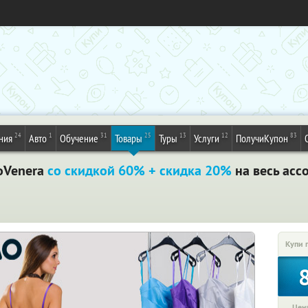
24
1
31
25
13
12
83
ния
Авто
Обучение
Товары
Туры
Услуги
ПолучиКупон
oVenera
со скидкой 60% + скидка 20%
на весь асс
Купи 
Цена