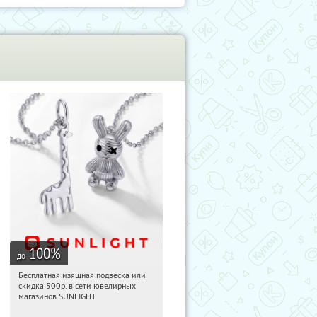
100
%
до
Бесплатная изящная подвеска или
03:36:12
Получили:
73
скидка 500р. в сети ювелирных
Россия
магазинов SUNLIGHT