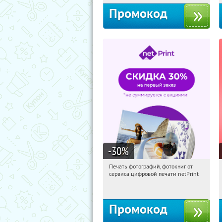
Промокод
-30
%
Печать фотографий, фотокниг от
03:36:12
Получили:
4
сервиса цифровой печати netPrint
Россия
Промокод