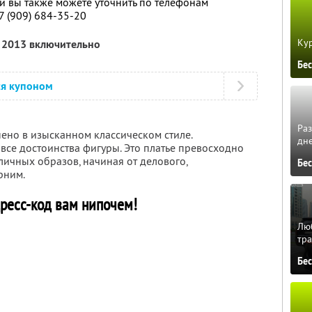
 вы также можете уточнить по телефонам
7 (909) 684-35-20
Кур
я 2013 включительно
Бе
ся купоном
Ра
ено в изысканном классическом стиле.
дне
все достоинства фигуры. Это платье превосходно
ичных образов, начиная от делового,
Бе
рним.
ресс-код вам нипочем!
Люб
тра
Бе