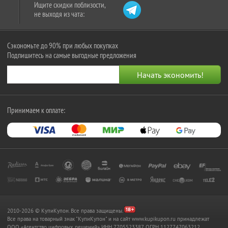
Ищите скидки поблизости,
не выходя из чата:
Сэкономьте до 90% при любых покупках
Подпишитесь на самые выгодные предложения
Принимаем к оплате:
2010-2026 © КупиКупон. Все права защищены.
Все права на товарный знак "КупиКупон" и на сайт www.kupikupon.ru принадлежат
OOO «Агентство цифровых решений» ИНН 7705523387, ОГРН 1127747063212