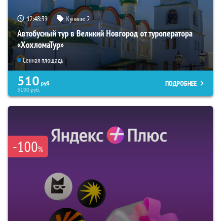
12:48:38
Купили:
2
Автобусный тур в Великий Новгород от туроператора
«ХохломаТур»
Сенная площадь
510
ПОДРОБНЕЕ
руб.
5190
руб.
-100
%