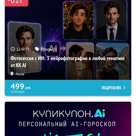
%
12:48:38
Купили:
81
Фотосессия с ИИ: 3 нейрофотографии в любой тематике
от KK AI
Россия
499
ПОДРОБНЕЕ
руб.
1290
руб.