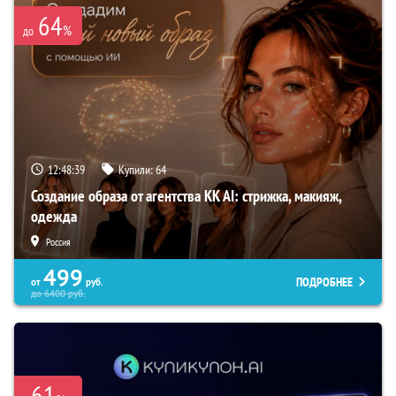
64
%
до
12:48:38
Купили:
64
Создание образа от агентства KK AI: стрижка, макияж,
одежда
Россия
499
ПОДРОБНЕЕ
от
руб.
до
6400
руб.
-61