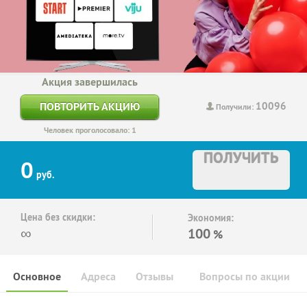
Акция завершилась
10096
ПОВТОРИТЬ АКЦИЮ
Получили:
Человек проголосовало: 1
ПОЛУЧИТЬ
0
руб.
Цена без скидки:
Экономия:
∞
100
%
Основное
Адреса
Отзывы
Вопросы по акции