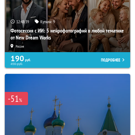
12:48:38
Купили:
9
Фотосессия с ИИ: 5 нейрофотографий в любой тематике
от New Dream Works
Россия
190
ПОДРОБНЕЕ
руб.
490
руб.
-51
%