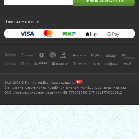
Принимаем к оплате:
2010-2026 © КупиКупон. Все права защищены.
Все права на товарный знак "КупиКупон" и на сайт www.kupikupon.ru принадлежат
OOO «Агентство цифровых решений» ИНН 7705523387, ОГРН 1127747063212