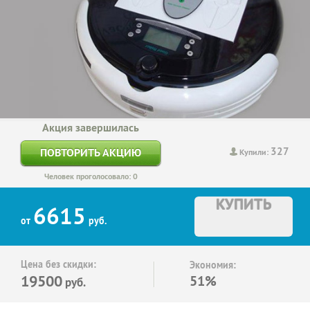
Акция завершилась
327
ПОВТОРИТЬ АКЦИЮ
Купили:
Человек проголосовало: 0
КУПИТЬ
6615
от
руб.
Цена без скидки:
Экономия:
19500
51%
руб.