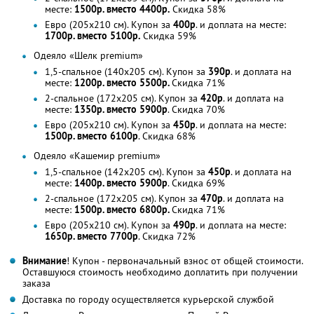
месте:
1500р. вместо 4400р.
Скидка 58%
Евро (205х210 см). Купон за
400р
. и доплата на месте:
1700р. вместо 5100р.
Скидка 59%
Одеяло «Шелк premium»
1,5-спальное (140х205 см). Купон за
390р
. и доплата на
месте:
1200р. вместо 5500р.
Скидка 71%
2-спальное (172х205 см). Купон за
420р
. и доплата на
месте:
1350р. вместо 5900р
.
Скидка 70%
Евро (205х210 см). Купон за
450р
. и доплата на месте:
1500р. вместо 6100р
. Скидка 68%
Одеяло «Кашемир premium»
1,5-спальное (142х205 см). Купон за
450р
. и доплата на
месте:
1400р. вместо 5900р
. Скидка 69%
2-спальное (172х205 см). Купон за
470р
. и доплата на
месте:
1500р. вместо 6800р.
Скидка 71%
Евро (205х210 см). Купон за
490р
. и доплата на месте:
1650р. вместо 7700р
. Скидка 72%
Внимание
! Купон - первоначальный взнос от общей стоимости.
Оставшуюся стоимость необходимо доплатить при получении
заказа
Доставка по городу осуществляется курьерской службой