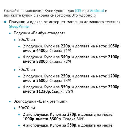
Скачайте приложение КупиКупона для
IOS
или
Android
и
покажите купон с экрана смартфона. Это удобно :)
Подушки и одеяла от интернет-магазина домашнего текстиля
SleepPrime
Подушки «Бамбук стандарт»
50х70 см
2 подушки. Купон за
220р
. и доплата на месте:
1050р.
вместо 4400р
. Скидка 71%
4 подушки. Купон за
340р
. и доплата на месте:
2100р.
вместо 8800р
. Скидка 72%
70х70 см
2 подушки. Купон за
250р
. и доплата на месте:
1200р.
вместо 5600р
. Скидка 74%
4 подушки. Купон за
550р
. и доплата на месте:
2200р.
вместо 11220р.
Скидка 75%
Экоподушки «Шелк premium»
50х70 см
2 экоподушки. Купон за
270р
. и доплата на месте:
1000р. вместо 6300р
. Скидка 80%
4 экоподушки. Купон за
530р
. и доплата на месте: