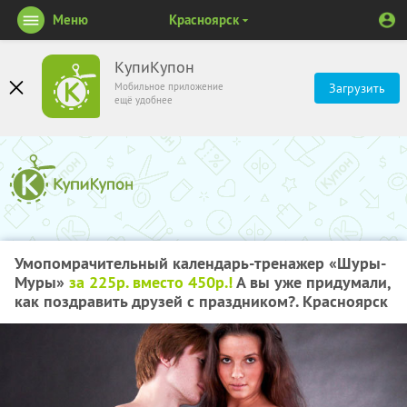
Меню
Красноярск
КупиКупон
Мобильное приложение
Загрузить
ещё удобнее
Умопомрачительный календарь-тренажер «Шуры-
Муры»
за 225р. вместо 450р.!
А вы уже придумали,
как поздравить друзей с праздником?. Красноярск