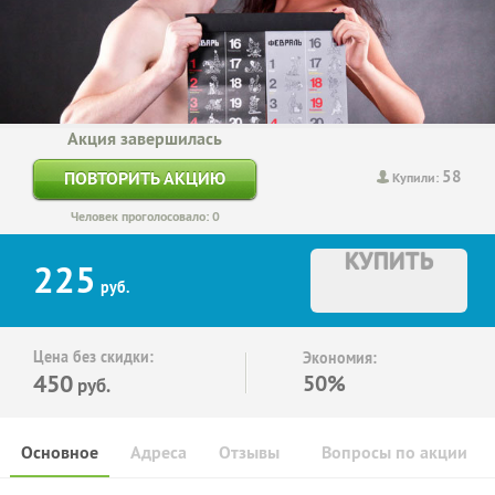
Акция завершилась
58
ПОВТОРИТЬ АКЦИЮ
Купили:
Человек проголосовало: 0
КУПИТЬ
225
руб.
Цена без скидки:
Экономия:
450
50%
руб.
Основное
Адреса
Отзывы
Вопросы по акции