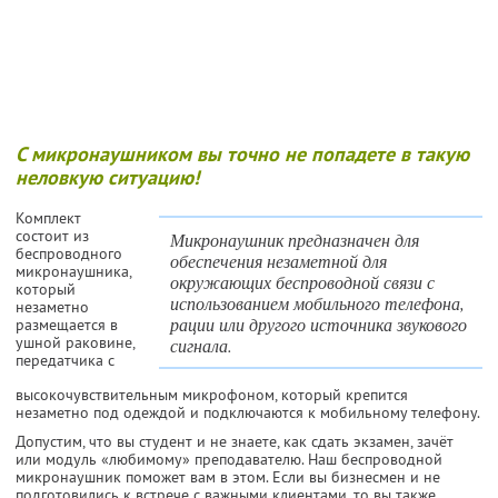
С микронаушником вы точно не попадете в такую
неловкую ситуацию!
Комплект
состоит из
Микронаушник предназначен для
беспроводного
обеспечения незаметной для
микронаушника,
окружающих беспроводной связи с
который
использованием мобильного телефона,
незаметно
рации или другого источника звукового
размещается в
ушной раковине,
сигнала.
передатчика с
высокочувствительным микрофоном, который крепится
незаметно под одеждой и подключаются к мобильному телефону.
Допустим, что вы студент и не знаете, как сдать экзамен, зачёт
или модуль «любимому» преподавателю. Наш беспроводной
микронаушник поможет вам в этом. Если вы бизнесмен и не
подготовились к встрече с важными клиентами, то вы также