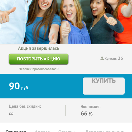
Акция завершилась
26
ПОВТОРИТЬ АКЦИЮ
Купили:
Человек проголосовало: 0
КУПИТЬ
90
руб.
Цена без скидки:
Экономия:
∞
66
%
Основное
Адреса
Отзывы
Вопросы по акции