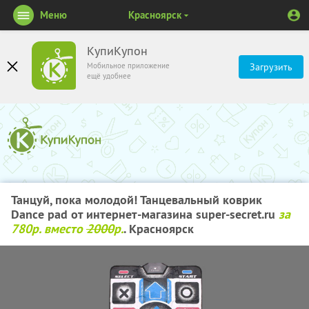
Меню
Красноярск
КупиКупон
Мобильное приложение
Загрузить
ещё удобнее
Танцуй, пока молодой! Танцевальный коврик
Dance pad от интернет-магазина super-secret.ru
за
780р. вместо
2000
р.
. Красноярск