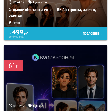
06:44:51
Купили:
64
Создание образа от агентства KK AI: стрижка, макияж,
одежда
Россия
499
ПОДРОБНЕЕ
от
руб.
до
6400
руб.
-61
%
06:44:51
Купили:
81