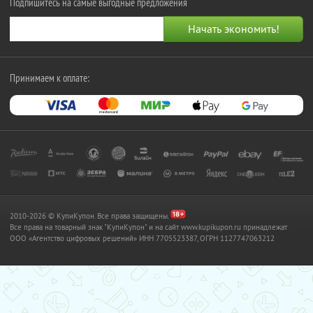
Подпишитесь на самые выгодные предложения
Принимаем к оплате:
2010-2026 © КупиКупон. Все права защищены.
Все права на товарный знак "КупиКупон" и на сайт www.kupikupon.ru принадлежат
OOO «Агентство цифровых решений» ИНН 7705523387, ОГРН 1127747063212