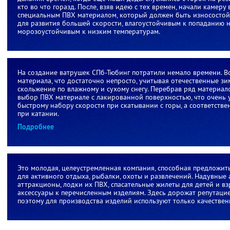
кто во что горазд. После, взяв идею с тех времен, начали камер
специальным ПВХ материалом, который должен быть износостой
для развития большей скорости, влагоустойчивым к попаданию на
морозоустойчивым к низким температурам.
На создание ватрушек СПб-Тюбинг потратили немало времени. Вс
материала, что достаточно непросто, учитывая отечественные зи
скольжение по влажному и сухому снегу. Перебрав ряд материал
выбор ПВХ материале с лакированной поверхностью, что очень 
быстрому набору скорости при скатывании с горы, а соответстве
при катании.
Подробнее
Это молодая, целеустремленная компания, способная предложит
для активного отдыха, рыбалки, охоты и развлечений. Надувные
аттракционы, лодки их ПВХ, спасательные жилеты для детей и в
аксессуары к перечисленным изделиям. Здесь дорожат репутаци
поэтому для производства изделий используют только качестве