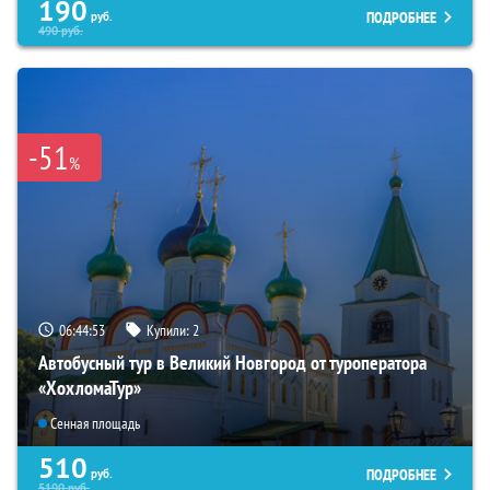
190
ПОДРОБНЕЕ
руб.
490
руб.
-51
%
06:44:51
Купили:
2
Автобусный тур в Великий Новгород от туроператора
«ХохломаТур»
Сенная площадь
510
ПОДРОБНЕЕ
руб.
5190
руб.