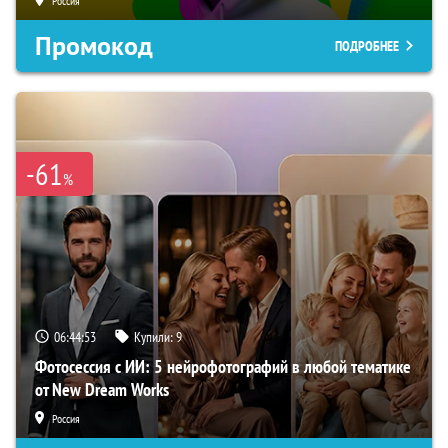
Россия
Промокод
ПОДРОБНЕЕ
-61
%
06:44:51
Купили:
9
Фотосессия с ИИ: 5 нейрофотографий в любой тематике
от New Dream Works
Россия