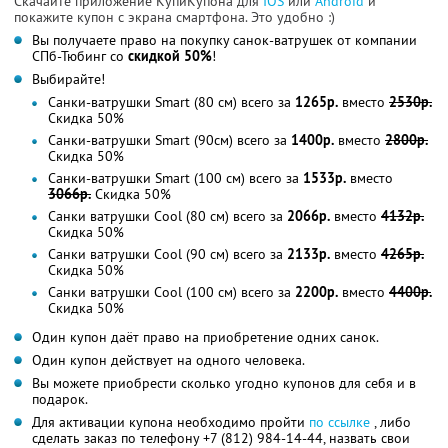
Скачайте приложение КупиКупона для
IOS
или
Android
и
покажите купон с экрана смартфона. Это удобно :)
Вы получаете право на покупку санок-ватрушек от компании
СПб-Тюбинг со
скидкой 50%
!
Выбирайте!
Санки-ватрушки Smart (80 см) всего за
1265р.
вместо
2530р.
Скидка 50%
Санки-ватрушки Smart (90см) всего за
1400р.
вместо
2800р.
Скидка 50%
Санки-ватрушки Smart (100 см) всего за
1533р.
вместо
3066р.
Скидка 50%
Санки ватрушки Cool (80 см) всего за
2066р.
вместо
4132р.
Скидка 50%
Санки ватрушки Cool (90 см) всего за
2133р.
вместо
4265р.
Скидка 50%
Санки ватрушки Cool (100 см) всего за
2200р.
вместо
4400р.
Скидка 50%
Один купон даёт право на приобретение одних санок.
Один купон действует на одного человека.
Вы можете приобрести сколько угодно купонов для себя и в
подарок.
Для активации купона необходимо пройти
по ссылке
, либо
сделать заказ по телефону +7 (812) 984-14-44, назвать свои