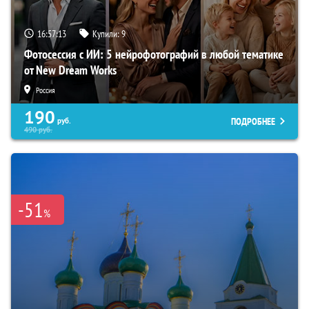
16:57:12
Купили:
9
Фотосессия с ИИ: 5 нейрофотографий в любой тематике
от New Dream Works
Россия
190
ПОДРОБНЕЕ
руб.
490
руб.
-51
%