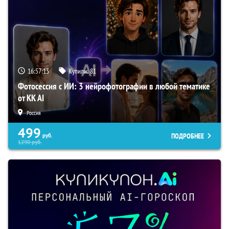
16:57:12
Купили:
81
Фотосессия с ИИ: 3 нейрофотографии в любой тематике
от KK AI
Россия
499
ПОДРОБНЕЕ
руб.
1290
руб.