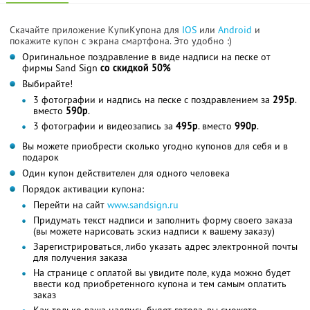
Скачайте приложение КупиКупона для
IOS
или
Android
и
покажите купон с экрана смартфона. Это удобно :)
Оригинальное поздравление в виде надписи на песке от
фирмы Sand Sign
со скидкой 50%
Выбирайте!
3 фотографии и надпись на песке с поздравлением за
295р
.
вместо
590р
.
3 фотографии и видеозапись за
495р
. вместо
990р
.
Вы можете приобрести сколько угодно купонов для себя и в
подарок
Один купон действителен для одного человека
Порядок активации купона:
Перейти на сайт
www.sandsign.ru
Придумать текст надписи и заполнить форму своего заказа
(вы можете нарисовать эскиз надписи к вашему заказу)
Зарегистрироваться, либо указать адрес электронной почты
для получения заказа
На странице с оплатой вы увидите поле, куда можно будет
ввести код приобретенного купона и тем самым оплатить
заказ
Как только ваша надпись будет готова, вы сможете