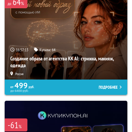
64
%
до
16:57:12
Купили:
64
Создание образа от агентства KK AI: стрижка, макияж,
одежда
Россия
499
ПОДРОБНЕЕ
от
руб.
до
6400
руб.
-61
%