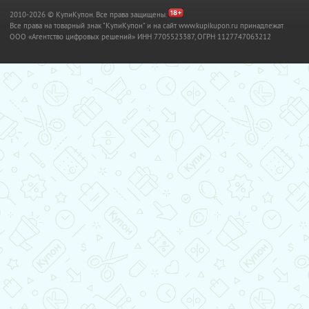
2010-2026 © КупиКупон. Все права защищены.
Все права на товарный знак "КупиКупон" и на сайт www.kupikupon.ru принадлежат
OOO «Агентство цифровых решений» ИНН 7705523387, ОГРН 1127747063212