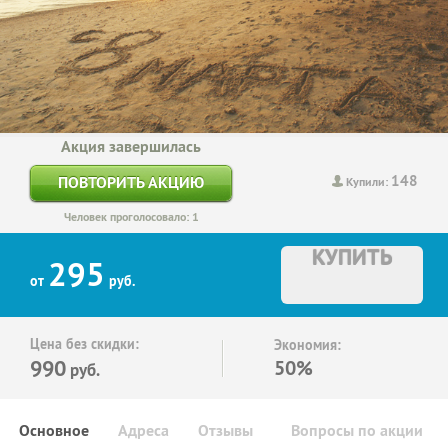
Акция завершилась
148
ПОВТОРИТЬ АКЦИЮ
Купили:
Человек проголосовало: 1
КУПИТЬ
295
от
руб.
Цена без скидки:
Экономия:
990
50%
руб.
Основное
Адреса
Отзывы
Вопросы по акции