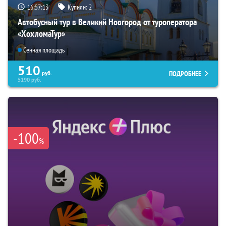
16:57:12
Купили:
2
Автобусный тур в Великий Новгород от туроператора
«ХохломаТур»
Сенная площадь
510
ПОДРОБНЕЕ
руб.
5190
руб.
-100
%