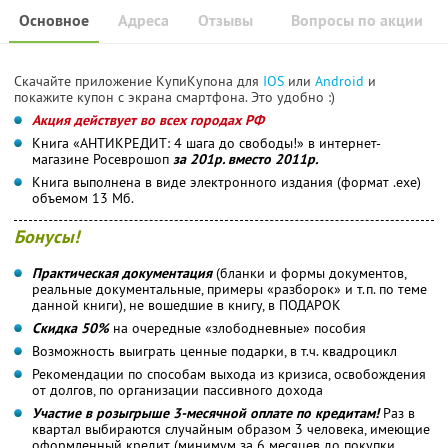
Основное
Адреса
Отзывы
Вопросы по акции
Скачайте приложение КупиКупона для
IOS
или
Android
и
покажите купон с экрана смартфона. Это удобно :)
Акция действует во всех городах РФ
Книга «АНТИКРЕДИТ: 4 шага до свободы!» в интернет-
магазине Росеврошоп
за 201р. вместо 2011р.
Книга выполнена в виде электронного издания (формат .exe)
объемом 13 Мб.
Бонусы!
Практическая документация
(бланки и формы документов,
реальные документальные, примеры «разборок» и т.п. по теме
данной книги), не вошедшие в книгу, в ПОДАРОК
Скидка 50%
на очередные «злободневные» пособия
Возможность выиграть ценные подарки, в т.ч. квадроцикл
Рекомендации по способам выхода из кризиса, освобождения
от долгов, по организации пассивного дохода
Участие в розыгрыше 3-месячной оплате по кредитам!
Раз в
квартал выбираются случайным образом 3 человека, имеющие
оформленный кредит (минимум за 6 месяцев до покупки