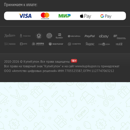
Принимаем к оплате:
2010-2026 © КупиКупон. Все права защищены.
Все права на товарный знак "КупиКупон" и на сайт www.kupikupon.ru принадлежат
OOO «Агентство цифровых решений» ИНН 7705523387, ОГРН 1127747063212