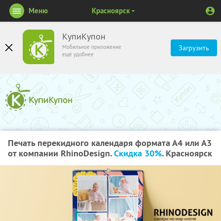
Меню
Красноярск
КупиКупон
Мобильное приложение
Загрузить
ещё удобнее
Печать перекидного календаря формата А4 или А3
от компании RhinoDesign.
Скидка 30%
. Красноярск