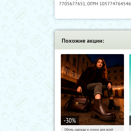
7705677651
, ОГРН 10577476454
Похожие акции:
-30
%
Обувь, одежда и сумки для всей
21:19:20
Получили:
30