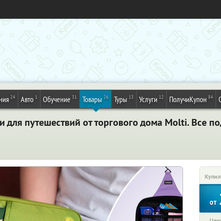
24
1
31
26
13
12
84
ния
Авто
Обучение
Товары
Туры
Услуги
ПолучиКупон
для путешествий от торгового дома Molti. Все п
Купил
от
Цена