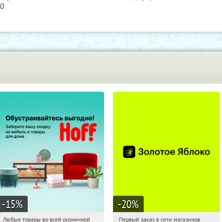
60
-15
%
-20
%
Любые товары во всей розничной
Первый заказ в сети магазинов
21:19:20
Получили:
83
21:19:20
Получи первым!