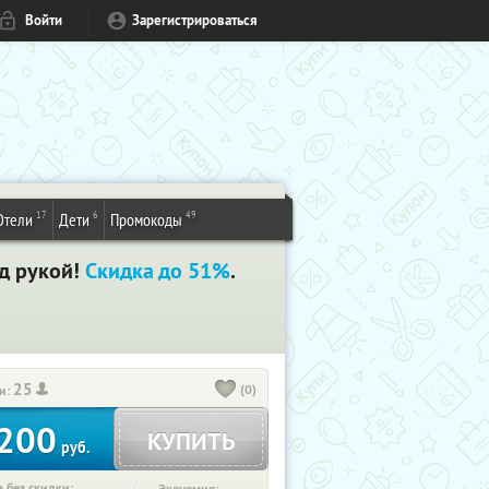
Войти
Зарегистрироваться
17
6
49
Отели
Дети
Промокоды
од рукой!
Скидка до 51%
.
25
(0)
и:
200
КУПИТЬ
руб.
 без скидки: