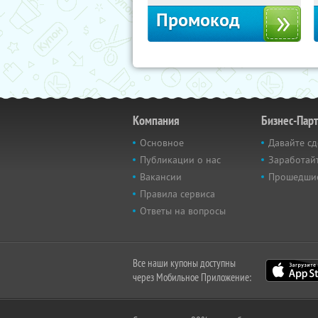
Промокод
Компания
Бизнес-Пар
Основное
Давайте сд
Публикации о нас
Заработайт
Вакансии
Прошедши
Правила сервиса
Ответы на вопросы
Все наши купоны доступны
через Мобильное Приложение: