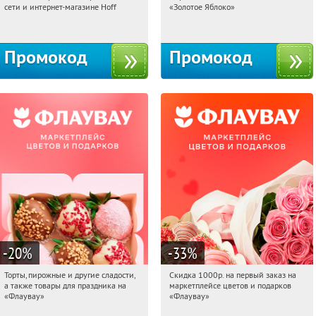
сети и интернет-магазине Hoff
«Золотое Яблоко»
Москва, 1-й Волоколамский проезд,
Россия
10с1
Промокод
Промокод
-20
%
-33
%
Торты, пирожные и другие сладости,
Скидка 1000р. на первый заказ на
21:19:20
Получили:
6
21:19:20
Получили:
18
а также товары для праздника на
маркетплейсе цветов и подарков
Россия
Россия
«Флаувау»
«Флаувау»