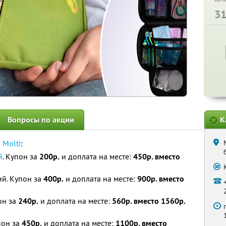
3
Вопросы по акции
К
а
Molti
:
й
. Купон за
200р.
и доплата на месте:
450р. вместо
ий. Купон за
400р.
и доплата на месте:
900р. вместо
он за
240р.
и доплата на месте:
560р. вместо 1560р.
пон за
450р.
и доплата на месте:
1100р. вместо