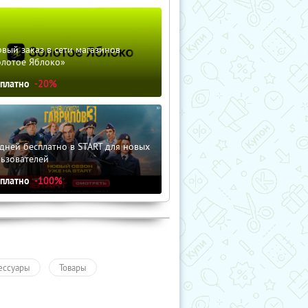
вый заказ в сети магазинов
олотое Яблоко»
сплатно
-20%
дней бесплатно в START для новых
льзователей
сплатно
-100%
ессуары
Товары