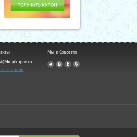
такты
Мы в Соцсетях
si@kupikupon.ru
аться с нами