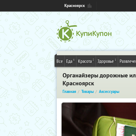
Красноярск
6
2
1
Все
Еда
Красота
Здоровье
Развлече
Органайзеры дорожные или 
Красноярск
Главная
Товары
Аксессуары