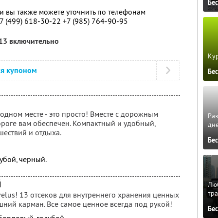
Бе
 вы также можете уточнить по телефонам
7 (499) 618-30-22
+7 (985) 764-90-95
013 включительно
Кур
ся купоном
Бе
одном месте - это просто! Вместе с дорожным
Ра
ороге вам обеспечен. Компактный и удобный,
дне
шествий и отдыха.
Бе
убой, черный.
й
Люб
тра
elus! 13 отсеков для внутреннего хранения ценных
шний карман. Все самое ценное всегда под рукой!
Бе