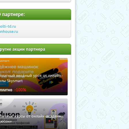
 партнере:
olti-td.ru
anhouse.ru
ругие акции партнера
сплатный вводный урок от онлайн-
олы Skysmart
сплатно
-100%
зличные курсы от онлайн-академии
дюсон»