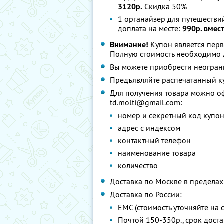
3120р.
Скидка 50%
1 органайзер для путешестви
доплата на месте:
990р. вмес
Внимание!
Купон является перв
Полную стоимость необходимо д
Вы можете приобрести неограни
Предъявляйте распечатанный к
Для получения товара можно оф
td.molti@gmail.com:
номер и секретный код купо
адрес с индексом
контактный телефон
наименование товара
количество
Доставка по Москве в пределах 
Доставка по России:
ЕМС (стоимость уточняйте на с
Почтой 150-350р., срок дост