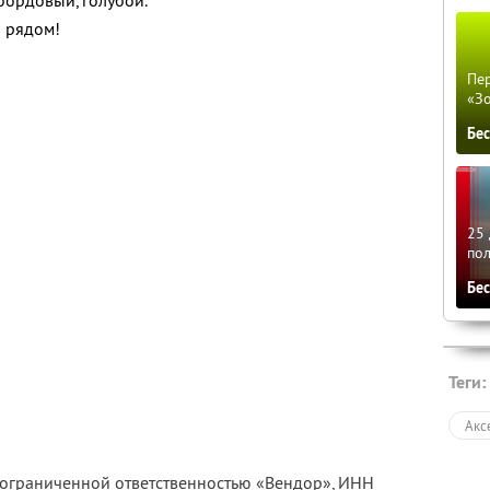
 бордовый, голубой.
 рядом!
Пер
«З
Бе
25 
по
Бе
Теги:
Акс
с ограниченной ответственностью «Вендор»,
ИНН