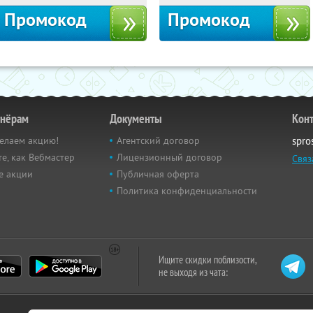
Промокод
Промокод
тнёрам
Документы
Кон
елаем акцию!
Агентский договор
spro
е, как Вебмастер
Лицензионный договор
Связ
е акции
Публичная оферта
Политика конфиденциальности
Ищите скидки поблизости,
не выходя из чата: