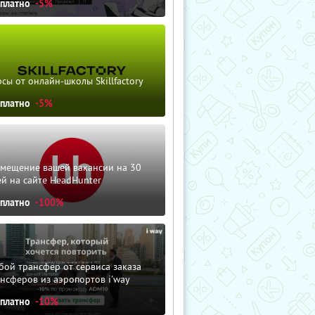
сплатно
-5%
сы от онлайн-школы Skillfactory
сплатно
-5%
змещение вашей вакансии на 30
й на сайте HeadHunter
сплатно
-100%
ой трансфер от сервиса заказа
нсферов из аэропортов i'way
сплатно
-10%