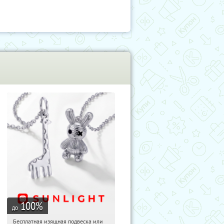
100
%
до
Бесплатная изящная подвеска или
21:19:20
Получили:
73