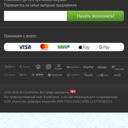
Подпишитесь на самые выгодные предложения
Принимаем к оплате:
2010-2026 © КупиКупон. Все права защищены.
Все права на товарный знак "КупиКупон" и на сайт www.kupikupon.ru принадлежат
OOO «Агентство цифровых решений» ИНН 7705523387, ОГРН 1127747063212