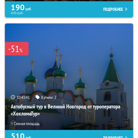
190
ПОДРОБНЕЕ
руб.
490
руб.
-51
%
10:43:40
Купили:
2
Автобусный тур в Великий Новгород от туроператора
«ХохломаТур»
Сенная площадь
510
ПОДРОБНЕЕ
руб.