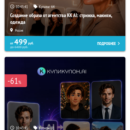
10:43:40
Купили:
64
Создание образа от агентства KK AI: стрижка, макияж,
одежда
Россия
499
ПОДРОБНЕЕ
от
руб.
до
6400
руб.
-61
%
10:43:40
Купили:
81