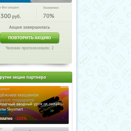
 без скидки:
Экономия:
4300
70%
руб.
Акция завершилась
ПОВТОРИТЬ АКЦИЮ
Человек проголосовало: 2
ругие акции партнера
сплатный вводный урок от онлайн-
олы Skysmart
сплатно
-100%