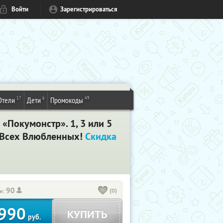
Войти
Зарегистрироваться
17
6
49
Отели
Дети
Промокоды
«Покумонстр». 1, 3 или 5
ю Всех Влюбленных!
Скидка
90
(0)
и:
990
КУПИТЬ
руб.