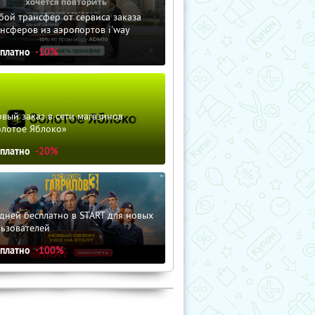
ой трансфер от сервиса заказа
нсферов из аэропортов i'way
сплатно
-10%
вый заказ в сети магазинов
олотое Яблоко»
сплатно
-20%
дней бесплатно в START для новых
льзователей
сплатно
-100%