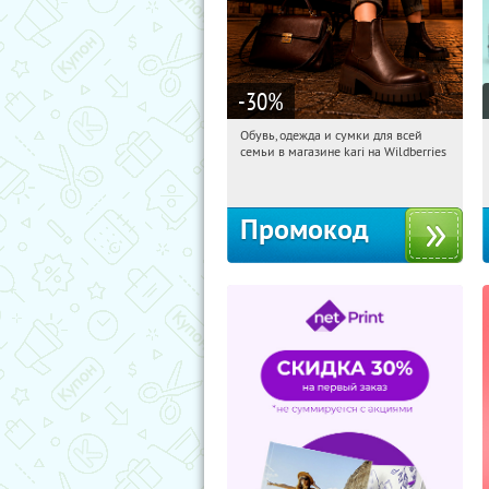
-30
%
Обувь, одежда и сумки для всей
07:22:31
Получили:
31
семьи в магазине kari на Wildberries
Россия
Промокод