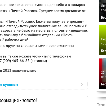
ченное количество купонов для себя и в подарок
Люб
тра
ется «Почтой России». Среднее время доставки: от
Бе
ся «Почтой России». Также вы получаете трекинг-
но отследить текущее положение вашей посылки. В
 адресата не было на месте, вы получите извещение,
ать посылку в ближайшем отделении «Почты
до 7 рабочих дней
Пер
«З
тся с другими специальными предложениями
Бе
 вы также можете уточнить по телефонам
7 (909) 465-66-88 (регионы)
ля 2013 включительно
25 
по
ся купоном
Бе
ормация - золото!
Теги: