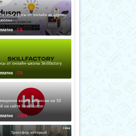
зличные курсы от онлайн-академии
дюсон»
сплатно
-5%
сы от онлайн-школы Skillfactory
сплатно
-5%
змещение вашей вакансии на 30
й на сайте HeadHunter
сплатно
-100%