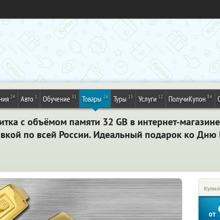
24
1
31
26
13
12
84
ния
Авто
Обучение
Товары
Туры
Услуги
ПолучиКупон
итка с объёмом памяти 32 GB в интернет-магазине 
авкой по всей России. Идеальный подарок ко Дн
Купил
от