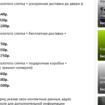
лотого слитка + ускоренная доставка до двери (с
Ра
640р.
«Э
920р.
Бе
3200р.
олотого слитка + бесплатная доставка +
750р.
Кур
250р.
3750р.
Бе
олотого слитка + подарочная коробка +
с трекинг-номером):
860р.
Ра
580р.
дне
4300р.
Бе
му, указав свои контактные данные, адрес
в поле для дополнительной информации