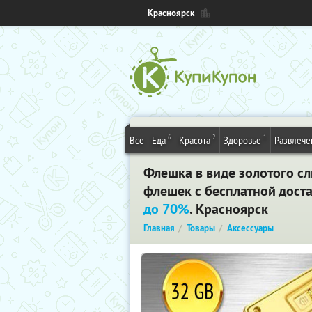
Красноярск
6
2
1
Все
Еда
Красота
Здоровье
Развлече
Флешка в виде золотого сл
флешек с бесплатной дост
до 70%
. Красноярск
Главная
Товары
Аксессуары