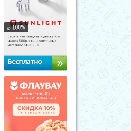
100
%
до
Бесплатная изящная подвеска или
07:22:31
Получили:
73
скидка 500р. в сети ювелирных
Россия
магазинов SUNLIGHT
Бесплатно