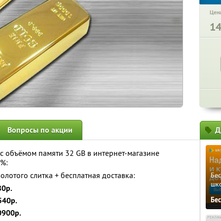
Цена
1
Вопросы по акции
Д
 с объёмом памяти 32 GB в интернет-магазине
0%:
олотого слитка + бесплатная доставка:
Бе
шк
80р.
540р.
Бе
0900р.