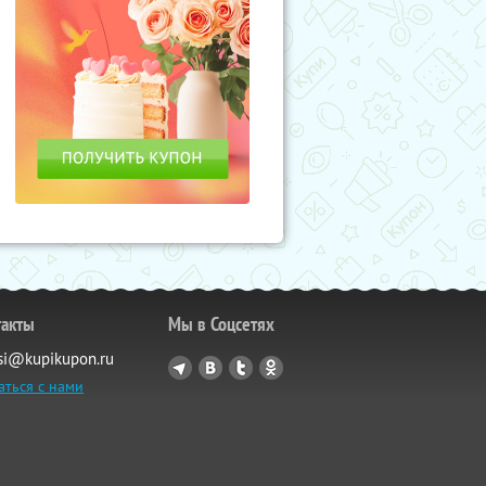
такты
Мы в Соцсетях
si@kupikupon.ru
аться с нами