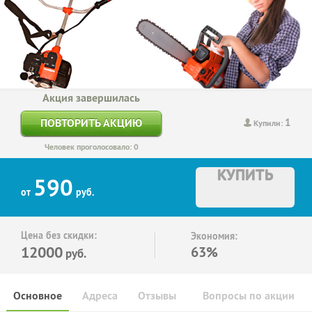
Акция завершилась
1
ПОВТОРИТЬ АКЦИЮ
Купили:
Человек проголосовало: 0
КУПИТЬ
590
от
руб.
Цена без скидки:
Экономия:
12000
63%
руб.
Основное
Адреса
Отзывы
Вопросы по акции