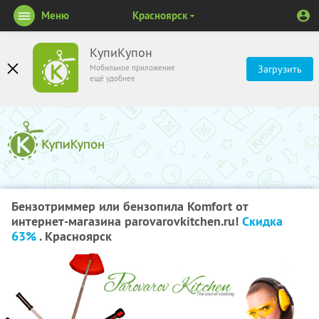
Меню
Красноярск
КупиКупон
Мобильное приложение
Загрузить
ещё удобнее
Бензотриммер или бензопила Komfort от
интернет-магазина parovarovkitchen.ru!
Скидка
63%
. Красноярск