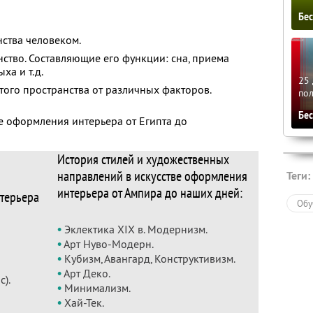
Бе
ства человеком.
ство. Составляющие его функции: сна, приема
ха и т.д.
25 
того пространства от различных факторов.
по
Бе
ве оформления интерьера от Египта до
История стилей и художественных
направлений в искусстве оформления
Теги:
интерьера от Ампира до наших дней:
терьера
Обу
•
Эклектика ХIХ в. Модернизм.
•
Арт Нуво-Модерн.
•
Кубизм, Авангард, Конструктивизм.
•
Арт Деко.
).
•
Минимализм.
•
Хай-Тек.