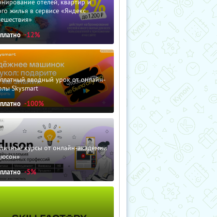
нирование отелей, квартир и
го жилья в сервисе «Яндекс
тешествия»
сплатно
-12%
сплатный вводный урок от онлайн-
олы Skysmart
сплатно
-100%
зличные курсы от онлайн-академии
дюсон»
сплатно
-5%