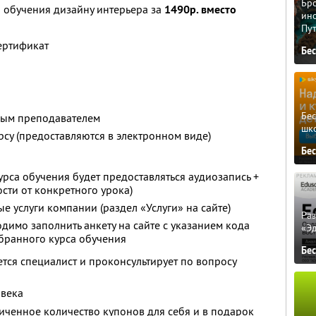
Бро
 обучения дизайну интерьера за
1490р. вместо
ино
Пу
ертификат
Бе
Бе
ным преподавателем
шк
рсу (предоставляются в электронном виде)
Бе
рса обучения будет предоставляться аудиозапись +
сти от конкретного урока)
е услуги компании (раздел «Услуги» на сайте)
Ра
димо заполнить анкету на сайте с указанием кода
«Э
ыбранного курса обучения
Бе
ется специалист и проконсультирует по вопросу
овека
ченное количество купонов для себя и в подарок