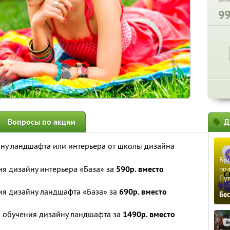
9
Вопросы по акции
Д
ну ландшафта или интерьера от школы дизайна
Бро
я дизайну интерьера «База» за
590р. вместо
пол
Пу
ия дизайну ландшафта «База» за
690р. вместо
Бе
 обучения дизайну ландшафта за
1490р. вместо