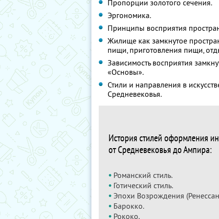
Пропорции золотого сечения.
Эргономика.
Принципы восприятия простран
Жилище как замкнутое простран
пищи, приготовления пищи, отды
Зависимость восприятия замкну
«Основы».
Стили и направления в искусст
Средневековья.
История стилей оформления ин
от Средневековья до Ампира:
•
Романский стиль.
•
Готический стиль.
•
Эпохи Возрождения (Ренессанс
•
Барокко.
•
Рококо.