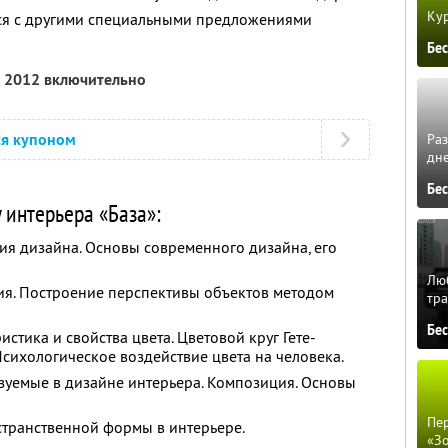
Кур
тся с другими специальными предложениями
Бе
я 2012 включительно
ся купоном
Ра
дне
Бе
 интерьера «База»:
рия дизайна. Основы современного дизайна, его
Люб
ия. Построение перспективы объектов методом
тра
Бе
стика и свойства цвета. Цветовой круг Гете-
Психологическое воздействие цвета на человека.
зуемые в дизайне интерьера. Композиция. Основы
Пер
странственной формы в интерьере.
«З