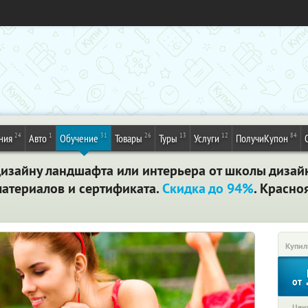
24
1
31
26
13
12
84
ния
Авто
Обучение
Товары
Туры
Услуги
ПолучиКупон
изайну ландшафта или интерьера от школы дизай
атериалов и сертификата.
Скидка до 94%
. Красно
Купил
от
Цена