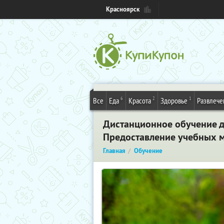
Красноярск
6
2
1
Все
Еда
Красота
Здоровье
Развлече
Дистанционное обучение д
Предоставление учебных м
Главная
Обучение