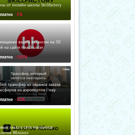
сы от онлайн-школы Skillfactory
сплатно
-5%
змещение вашей вакансии на 30
й на сайте HeadHunter
сплатно
-100%
ой трансфер от сервиса заказа
нсферов из аэропортов i'way
сплатно
-10%
вый заказ в сети магазинов
олотое Яблоко»