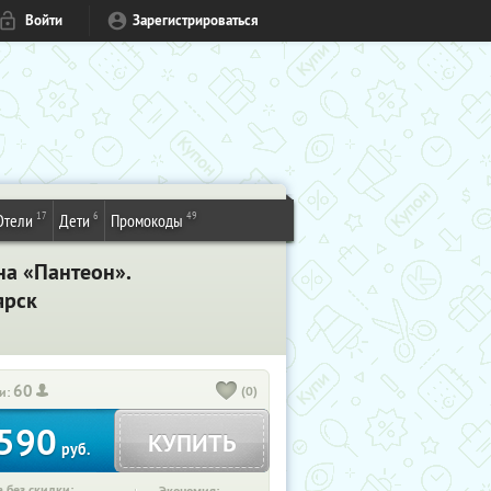
Войти
Зарегистрироваться
17
6
49
Отели
Дети
Промокоды
на «Пантеон».
ярск
60
(0)
и:
590
КУПИТЬ
руб.
 без скидки: