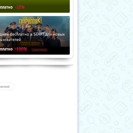
сплатно
-20%
дней бесплатно в START для новых
льзователей
сплатно
-100%
чение