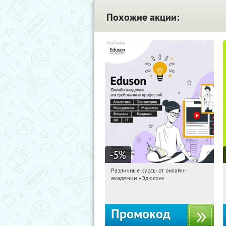
Похожие акции:
-5
%
Различные курсы от онлайн-
10:28:53
Получили:
2
академии «Эдюсон»
Россия
Промокод