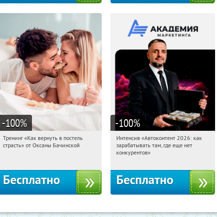
-100
%
-100
%
Тренинг «Как вернуть в постель
Интенсив «Автоконтент 2026: как
10:28:53
Получили:
16
10:28:53
Получили:
4
страсть» от Оксаны Бачинской
зарабатывать там, где еще нет
Россия
Россия
конкурентов»
Бесплатно
Бесплатно