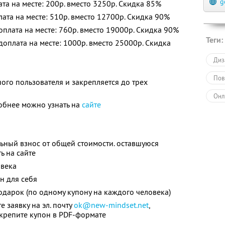
g
лата на месте: 200р. вместо 3250р. Скидка 85%
плата на месте: 510р. вместо 12700р. Скидка 90%
доплата на месте: 760р. вместо 19000р. Скидка 90%
Теги:
 доплата на месте: 1000р. вместо 25000р. Скидка
Диз
Пов
ого пользователя и закрепляется до трех
Онл
обнее можно узнать на
сайте
ный взнос от общей стоимости. оставшуюся
ь на сайте
овека
н для себя
одарок (по одному купону на каждого человека)
 заявку на эл. почту
ok@new-mindset.net
,
крепите купон в PDF-формате