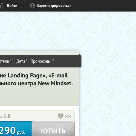
Войти
Зарегистрироваться
17
6
49
Отели
Дети
Промокоды
е Landing Page», «E-mail
ьного центра New Mindset.
3
(45)
и:
290
КУПИТЬ
руб.