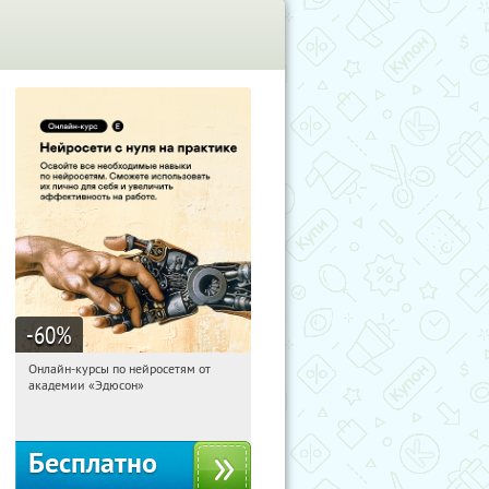
-60
%
Онлайн-курсы по нейросетям от
10:28:53
Получили:
6
академии «Эдюсон»
Москва
Бесплатно