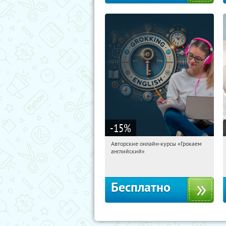
-15
%
Авторские онлайн-курсы «Грокаем
10:28:53
Получили:
4
английский»
Россия
Бесплатно