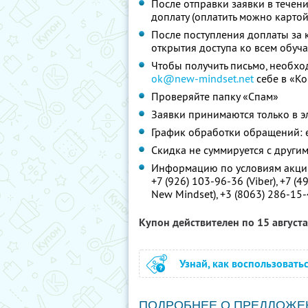
После отправки заявки в течени
доплату (оплатить можно карто
После поступления доплаты за 
открытия доступа ко всем обу
Чтобы получить письмо, необхо
ok@new-mindset.net
себе в «Ко
Проверяйте папку «Спам»
Заявки принимаются только в 
График обработки обращений: е
Скидка не суммируется с друг
Информацию по условиям акции
+7 (926) 103-96-36
(Viber),
+7 (4
New Mindset
),
+3 (8063) 286-15
Купон действителен по 15 август
Узнай, как воспользовать
ПОДРОБНЕЕ О ПРЕДЛОЖЕ