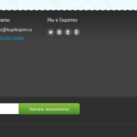
такты
Мы в Соцсетях
si@kupikupon.ru
аться с нами