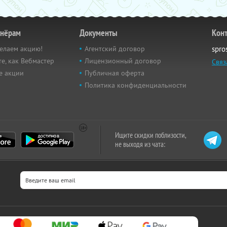
тнёрам
Документы
Кон
елаем акцию!
Агентский договор
spro
е, как Вебмастер
Лицензионный договор
Связ
е акции
Публичная оферта
Политика конфиденциальности
Ищите скидки поблизости,
не выходя из чата: