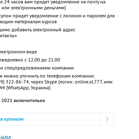
е 24 часов вам придет уведомление на почту на
й или электронными деньгами)
купон придет уведомление с логином и паролем для
чающим материалам курсов
димо добавить электронный адрес
нтакты»
электронном виде
жедневно с 12.00 до 21.00
ими спецпредложениями компании
 можно уточнить по телефонам компании:
99) 322-86-74,
через Skype (логин:
online.st.777,
имя:
-44
(WhatsApp, Украина)
а 2021 включительно
ся купоном
НИИ