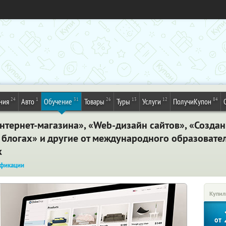
24
1
31
26
13
12
84
ния
Авто
Обучение
Товары
Туры
Услуги
ПолучиКупон
тернет-магазина», «Web-дизайн сайтов», «Создани
 блогах» и другие от международного образовател
к
фикации
Купил
от