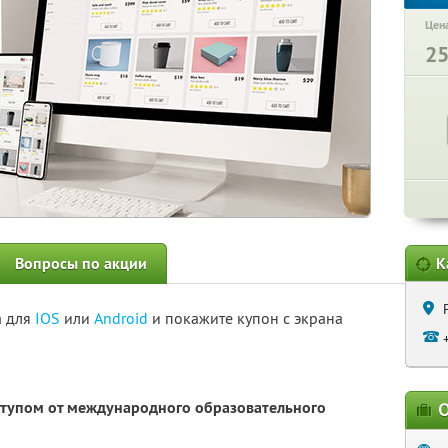
Цена
2
Вопросы по акции
К
а для
IOS
или
Android
и покажите купон с экрана
тупом от международного образовательного
О