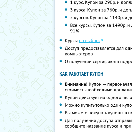
1 курс. Купон за 290р. и доп
3 курса. Купон за 760р. и до
5 курсов. Купон за 1140р. и 
Все курсы. Купон за 1490р. и
91%
Курсы
на выбор:
Доступ предоставляется для одн
компьютеров
О получении сертификата подр
КАК РАБОТАЕТ КУПОН
Внимание!
Купон — первоначаль
стоимость необходимо доплатит
Купон действует на одного чел
Можно купить только один купо
Вы можете покупать купоны в п
Для получения доступа отправьте
сообщите название курса и при