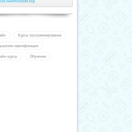
old.newmindset.top
айн
Курсы программирования
ышение квалификации
айн-курсы
Обучение