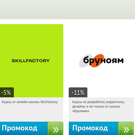
-5
%
-11
%
Курсы от онлайн-школы Skillfactory
Курсы по разработке, маркетингу,
10:28:53
Получи первым!
10:28:53
Получи первым!
дизайну и не только от школы
Россия
Россия
«Бруноям»
Промокод
Промокод