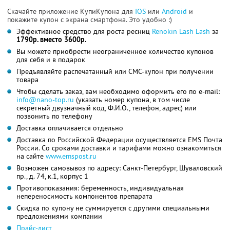
Скачайте приложение КупиКупона для
IOS
или
Android
и
покажите купон с экрана смартфона. Это удобно :)
Эффективное средство для роста ресниц
Renokin Lash Lash
за
1790р. вместо 3600р.
Вы можете приобрести неограниченное количество купонов
для себя и в подарок
Предъявляйте распечатанный или СМС-купон при получении
товара
Чтобы сделать заказ, вам необходимо оформить его по e-mail:
info@nano-top.ru
(указать номер купона, в том числе
секретный двузначный код, Ф.И.О., телефон, адрес) или
позвонить по телефону
Доставка оплачивается отдельно
Доставка по Российской Федерации осуществляется EMS Почта
России. Со сроками доставки и тарифами можно ознакомиться
на сайте
www.emspost.ru
Возможен самовывоз по адресу: Санкт-Петербург, Шуваловский
пр., д. 74, к.1, корпус 1
Противопоказания: беременность, индивидуальная
непереносимость компонентов препарата
Скидка по купону не суммируется с другими специальными
предложениями компании
Прайс-лист