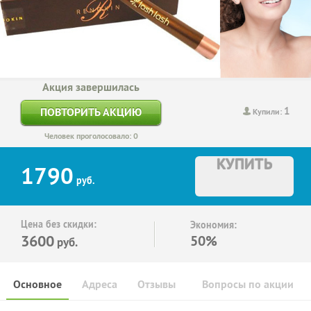
Акция завершилась
1
ПОВТОРИТЬ АКЦИЮ
Купили:
Человек проголосовало: 0
КУПИТЬ
1790
руб.
Цена без скидки:
Экономия:
3600
50%
руб.
Основное
Адреса
Отзывы
Вопросы по акции