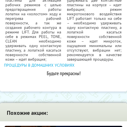
пластины для активации
удерживать две контактные
рабочих режимов с целью
пластины на корпусе – идет
предотвращения работы
вибрация; режим
лопатки на «холостом» ходу и
микротокового воздействия
перегрева рабочей
LIFT работает только на себе
поверхности, а так же
– необходимо удерживать
создания рабочего контура в
одну контактную пластину, а
режиме LIFT. Для работы на
лопаткой касаться
себе в режимах PEEL, TONE,
поверхности собственной
CLEAN необходимо
кожи – идет микроток,
удерживать одну контактную
ощущения минимальны или
пластину, а лопаткой касаться
отсутствуют, вибрации нет;
поверхности собственной
рекомендуется в качестве
кожи – идет вибрация;
завершающей процедуры.
ПРОЦЕДУРЫ В ДОМАШНИХ УСЛОВИЯХ
Будьте прекрасны!
Похожие акции: