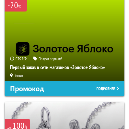
-20
%
03:27:33
Получи первым!
Первый заказ в сети магазинов «Золотое Яблоко»
Россия
Промокод
ПОДРОБНЕЕ
100
%
до