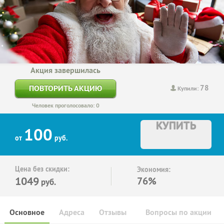
Акция завершилась
78
ПОВТОРИТЬ АКЦИЮ
Купили:
Человек проголосовало: 0
КУПИТЬ
100
от
руб.
Цена без скидки:
Экономия:
1049
76%
руб.
Основное
Адреса
Отзывы
Вопросы по акции