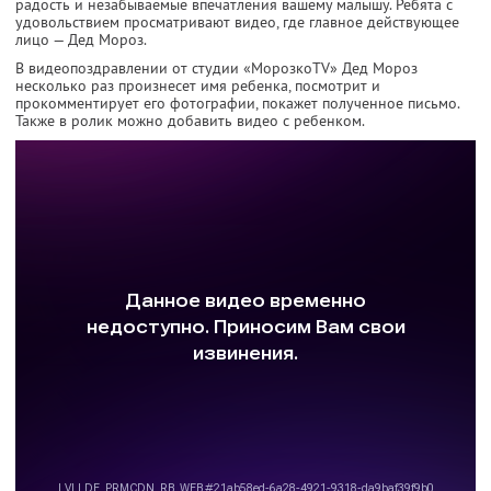
радость и незабываемые впечатления вашему малышу. Ребята с
удовольствием просматривают видео, где главное действующее
лицо — Дед Мороз.
В видеопоздравлении от студии «МорозкоTV» Дед Мороз
несколько раз произнесет имя ребенка, посмотрит и
прокомментирует его фотографии, покажет полученное письмо.
Также в ролик можно добавить видео с ребенком.