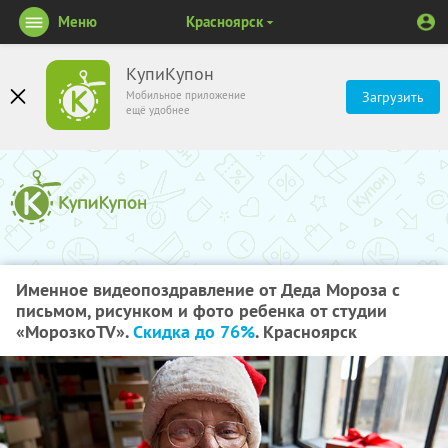
Меню
Красноярск
КупиКупон
Мобильное приложение
Загрузить
ещё удобнее
Именное видеопоздравление от Деда Мороза с
письмом, рисунком и фото ребенка от студии
«МорозкоTV».
Скидка до 76%
. Красноярск