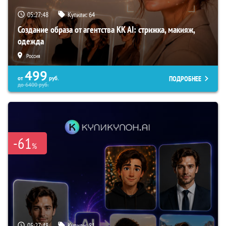
05:27:47
Купили:
64
Создание образа от агентства KK AI: стрижка, макияж,
одежда
Россия
499
ПОДРОБНЕЕ
от
руб.
до
6400
руб.
-61
%
05:27:47
Купили:
81