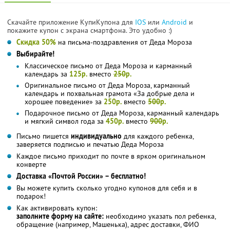
Скачайте приложение КупиКупона для
IOS
или
Android
и
покажите купон с экрана смартфона. Это удобно :)
Скидка 50%
на письма-поздравления от Деда Мороза
Выбирайте!
Классическое письмо от Деда Мороза и карманный
календарь за
125р.
вместо
250
р.
Оригинальное письмо от Деда Мороза, карманный
календарь и похвальная грамота «За добрые дела и
хорошее поведение» за
250р.
вместо
500
р.
Подарочное письмо от Деда Мороза, карманный календарь
и мягкий символ года за
450р.
вместо
900
р.
Письмо пишется
индивидуально
для каждого ребенка,
заверяется подписью и печатью Деда Мороза
Каждое письмо приходит по почте в ярком оригинальном
конверте
Доставка «Почтой России» – бесплатно!
Вы можете купить сколько угодно купонов для себя и в
подарок!
Как активировать купон:
заполните форму на сайте:
необходимо указать пол ребенка,
обращение (например, Машенька), адрес доставки, ФИО