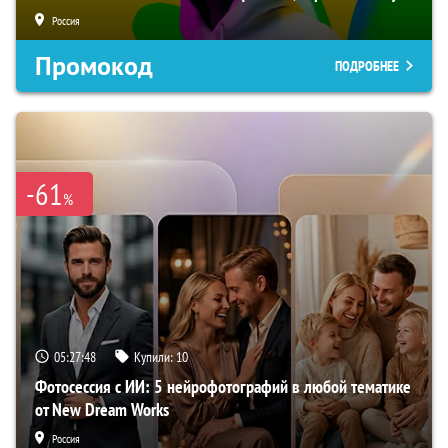
Россия
Промокод
ПОДРОБНЕЕ
-61
%
05:27:47
Купили:
10
Фотосессия с ИИ: 5 нейрофотографий в любой тематике
от New Dream Works
Россия