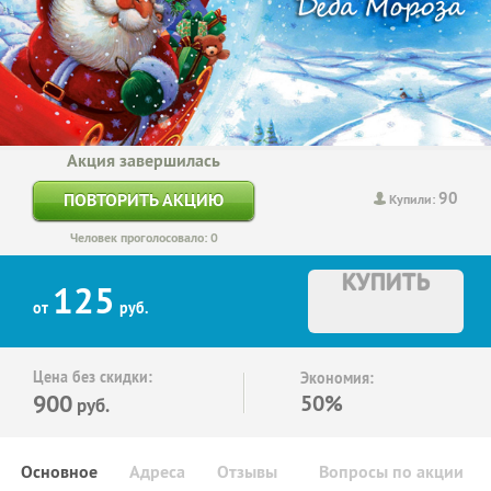
Акция завершилась
90
ПОВТОРИТЬ АКЦИЮ
Купили:
Человек проголосовало: 0
КУПИТЬ
125
от
руб.
Цена без скидки:
Экономия:
900
50%
руб.
Основное
Адреса
Отзывы
Вопросы по акции