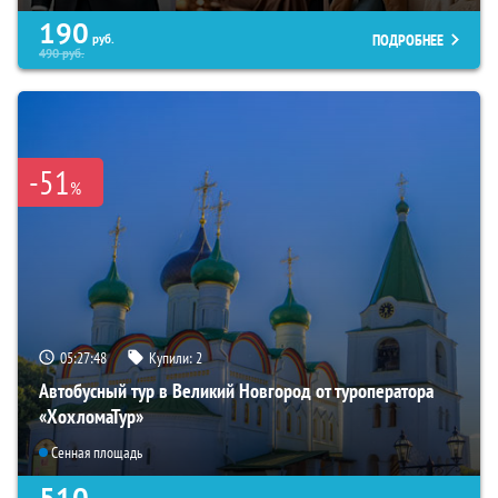
190
ПОДРОБНЕЕ
руб.
490
руб.
-51
%
05:27:47
Купили:
2
Автобусный тур в Великий Новгород от туроператора
«ХохломаТур»
Сенная площадь