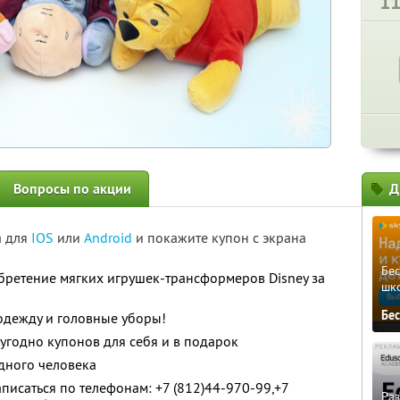
1
Вопросы по акции
Д
а для
IOS
или
Android
и покажите купон с экрана
Бе
бретение мягких игрушек-трансформеров Disney за
шк
Бе
одежду и головные уборы!
угодно купонов для себя и в подарок
дного человека
исаться по телефонам: +7 (812)44-970-99,+7
Ра