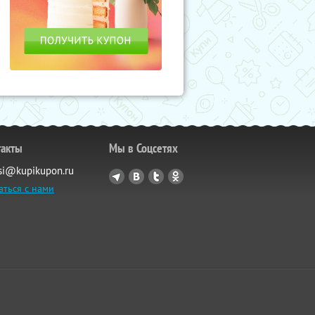
такты
Мы в Соцсетях
si@kupikupon.ru
аться с нами