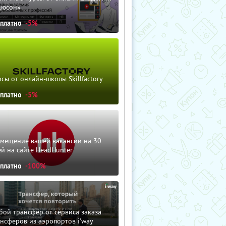
дюсон»
сплатно
-5%
сы от онлайн-школы Skillfactory
сплатно
-5%
змещение вашей вакансии на 30
й на сайте HeadHunter
сплатно
-100%
ой трансфер от сервиса заказа
нсферов из аэропортов i'way