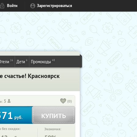
Войти
Зарегистрироваться
16
6
48
Отели
Дети
Промокоды
 счастье! Красноярск
5
(0)
и:
571
КУПИТЬ
руб.
 без скидки:
Экономия: