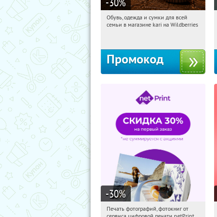
-30
%
Обувь, одежда и сумки для всей
02:09:50
Получили:
30
семьи в магазине kari на Wildberries
Россия
Промокод
-30
%
Печать фотографий, фотокниг от
02:09:50
Получили:
4
сервиса цифровой печати netPrint