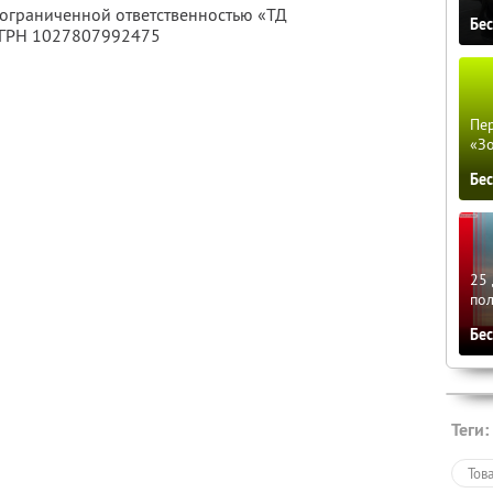
 ограниченной ответственностью «ТД
Бе
ОГРН 1027807992475
Пер
«З
Бе
25 
по
Бе
Теги:
Тов