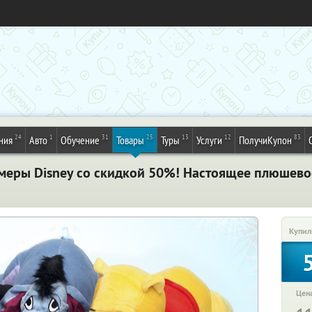
24
1
31
25
13
12
83
ния
Авто
Обучение
Товары
Туры
Услуги
ПолучиКупон
еры Disney со скидкой 50%! Настоящее плюшевое
Купил
Цена