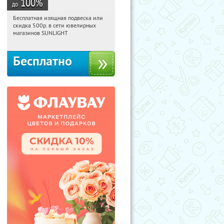
100
%
до
Бесплатная изящная подвеска или
02:09:50
Получили:
73
скидка 500р. в сети ювелирных
Россия
магазинов SUNLIGHT
Бесплатно