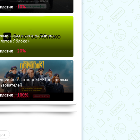
сплатно
-10%
вый заказ в сети магазинов
олотое Яблоко»
сплатно
-20%
дней бесплатно в START для новых
льзователей
сплатно
-100%
ары