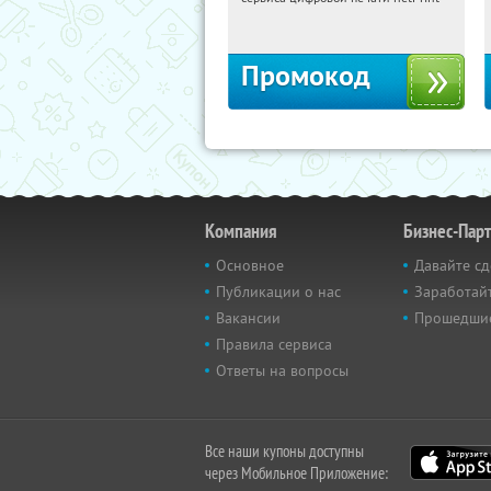
Россия
Промокод
Компания
Бизнес-Пар
Основное
Давайте сд
Публикации о нас
Заработайт
Вакансии
Прошедши
Правила сервиса
Ответы на вопросы
Все наши купоны доступны
через Мобильное Приложение: