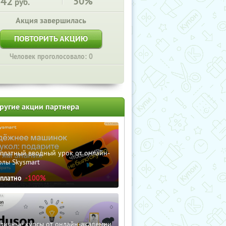
142
50%
руб.
Акция завершилась
ПОВТОРИТЬ АКЦИЮ
Человек проголосовало: 0
ругие акции партнера
сплатный вводный урок от онлайн-
олы Skysmart
сплатно
-100%
зличные курсы от онлайн-академии