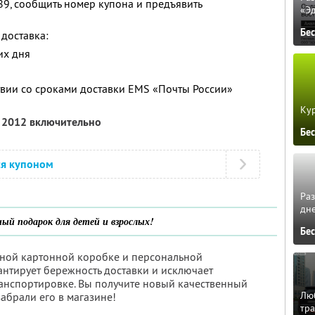
89, сообщить номер купона и предъявить
«Э
Бе
доставка:
их дня
твии со сроками доставки EMS «Почты России»
Кур
я 2012 включительно
Бе
ся купоном
Ра
дне
ый подарок для детей и взрослых!
Бе
ьной картонной коробке и персональной
антирует бережность доставки и исключает
анспортировке. Вы получите новый качественный
Люб
забрали его в магазине!
тра