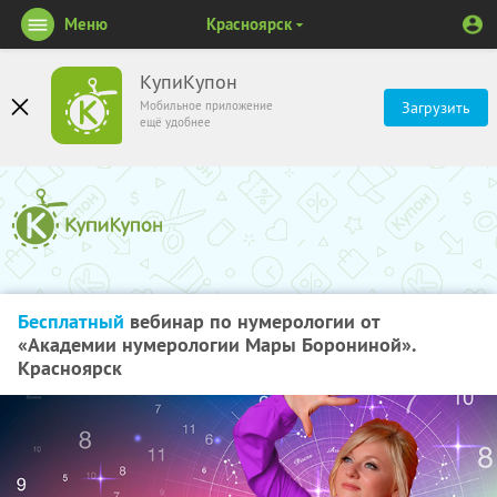
Меню
Красноярск
КупиКупон
Мобильное приложение
Загрузить
ещё удобнее
Бесплатный
вебинар по нумерологии от
«Академии нумерологии Мары Борониной».
Красноярск