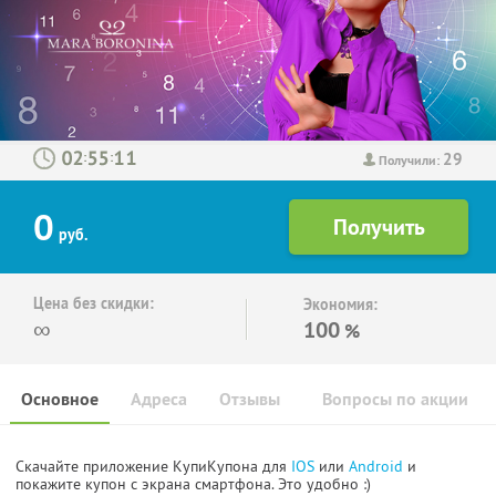
29
:
:
Получили:
0
руб.
Цена без скидки:
Экономия:
∞
100
%
Основное
Адреса
Отзывы
Вопросы по акции
Скачайте приложение КупиКупона для
IOS
или
Android
и
покажите купон с экрана смартфона. Это удобно :)