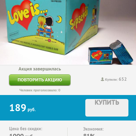
Акция завершилась
652
ПОВТОРИТЬ АКЦИЮ
Купили:
Человек проголосовало: 0
КУПИТЬ
189
руб.
Цена без скидки:
Экономия:
1000
81%