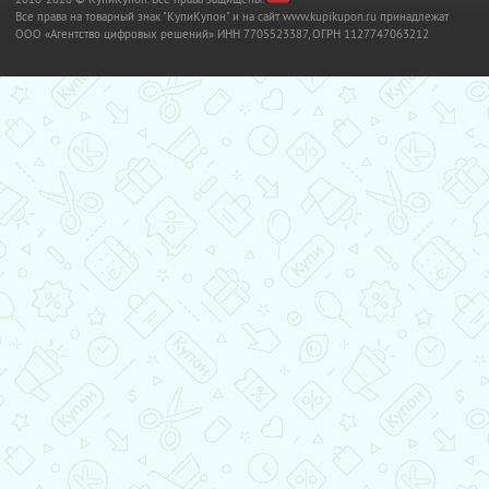
Все права на товарный знак "КупиКупон" и на сайт www.kupikupon.ru принадлежат
OOO «Агентство цифровых решений» ИНН 7705523387, ОГРН 1127747063212