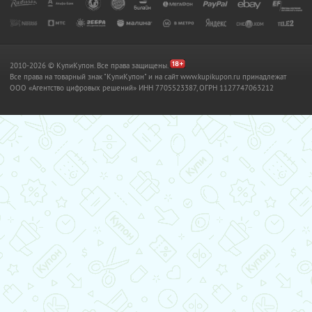
2010-2026 © КупиКупон. Все права защищены.
Все права на товарный знак "КупиКупон" и на сайт www.kupikupon.ru принадлежат
OOO «Агентство цифровых решений» ИНН 7705523387, ОГРН 1127747063212