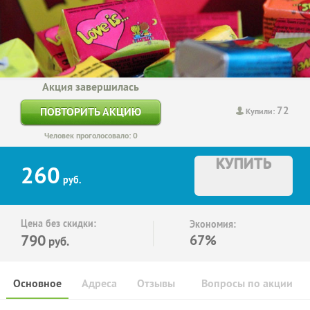
Акция завершилась
72
ПОВТОРИТЬ АКЦИЮ
Купили:
Человек проголосовало: 0
КУПИТЬ
260
руб.
Цена без скидки:
Экономия:
790
67%
руб.
Основное
Адреса
Отзывы
Вопросы по акции