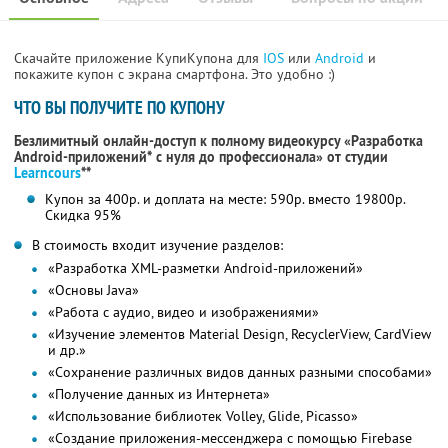
Скачайте приложение КупиКупона для
IOS
или
Android
и
покажите купон с экрана смартфона. Это удобно :)
ЧТО ВЫ ПОЛУЧИТЕ ПО КУПОНУ
Безлимитный онлайн-доступ к полному видеокурсу «Разработка
Android-приложений* с нуля до профессионала» от студии
Learncours
**
Купон за 400р. и доплата на месте: 590р. вместо 19800р.
Скидка 95%
В стоимость входит изучение разделов:
«Разработка XML-разметки Android-приложений»
«Основы Java»
«Работа с аудио, видео и изображениями»
«Изучение элементов Material Design, RecyclerView, CardView
и др.»
«Сохранение различных видов данных разными способами»
«Получение данных из Интернета»
«Использование библиотек Volley, Glide, Picasso»
«Создание приложения-мессенджера с помощью Firebase