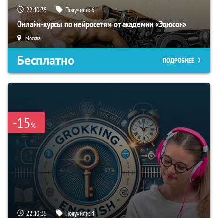
22:10:34
Получили:
6
Онлайн-курсы по нейросетям от академии «Эдюсон»
Москва
Бесплатно
ПОДРОБНЕЕ
-15
%
22:10:34
Получили:
4