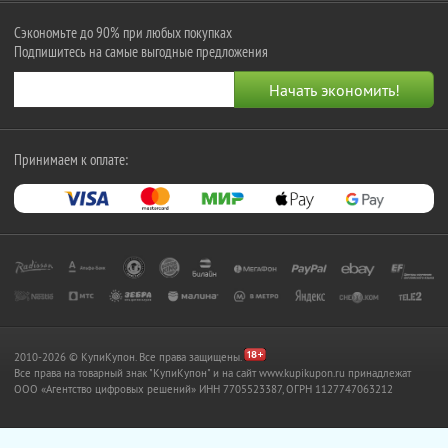
Сэкономьте до 90% при любых покупках
Подпишитесь на самые выгодные предложения
Принимаем к оплате:
2010-2026 © КупиКупон. Все права защищены.
Все права на товарный знак "КупиКупон" и на сайт www.kupikupon.ru принадлежат
OOO «Агентство цифровых решений» ИНН 7705523387, ОГРН 1127747063212