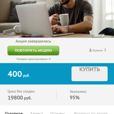
Акция завершилась
5
ПОВТОРИТЬ АКЦИЮ
Купили:
Человек проголосовало: 0
КУПИТЬ
400
руб.
Цена без скидки:
Экономия:
19800
95%
руб.
Основное
Адреса
Отзывы
Вопросы по акции