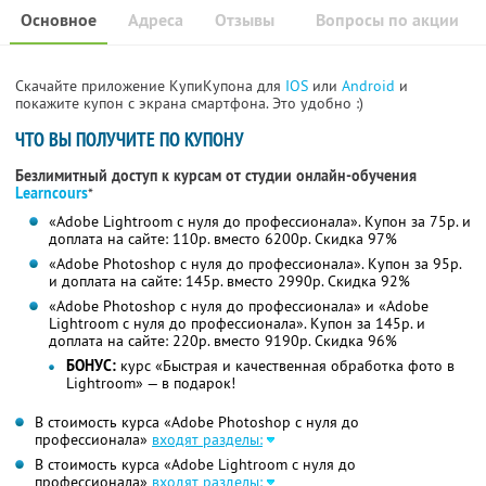
Основное
Адреса
Отзывы
Вопросы по акции
Скачайте приложение КупиКупона для
IOS
или
Android
и
покажите купон с экрана смартфона. Это удобно :)
ЧТО ВЫ ПОЛУЧИТЕ ПО КУПОНУ
Безлимитный доступ к курсам от студии онлайн-обучения
Learncours
*
«Adobe Lightroom с нуля до профессионала». Купон за 75р. и
доплата на сайте: 110р. вместо 6200р.
Скидка 97%
«Adobe Photoshop с нуля до профессионала». Купон за 95р.
и доплата на сайте: 145р. вместо 2990р.
Скидка 92%
«Adobe Photoshop с нуля до профессионала» и «Adobe
Lightroom с нуля до профессионала». Купон за 145р. и
доплата на сайте: 220р. вместо 9190р.
Скидка 96%
БОНУС:
курс «Быстрая и качественная обработка фото в
Lightroom» — в подарок!
В стоимость курса «Adobe Photoshop с нуля до
профессионала»
входят разделы:
В стоимость курса «Adobe Lightroom с нуля до
профессионала»
входят разделы: