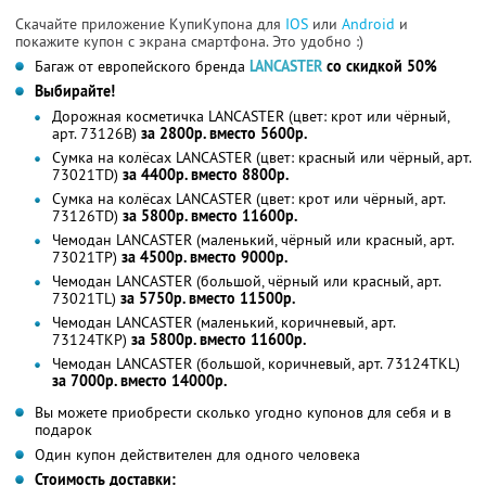
Скачайте приложение КупиКупона для
IOS
или
Android
и
покажите купон с экрана смартфона. Это удобно :)
Багаж от европейского бренда
LANCASTER
со скидкой 50%
Выбирайте!
Дорожная косметичка LANCASTER (цвет: крот или чёрный,
арт. 73126В)
за 2800р. вместо 5600р.
Сумка на колёсах LANCASTER (цвет: красный или чёрный, арт.
73021TD)
за 4400р. вместо 8800р.
Сумка на колёсах LANCASTER (цвет: крот или чёрный, арт.
73126TD)
за 5800р. вместо 11600р.
Чемодан LANCASTER (маленький, чёрный или красный, арт.
73021ТР)
за 4500р. вместо 9000р.
Чемодан LANCASTER (большой, чёрный или красный, арт.
73021ТL)
за 5750р. вместо 11500р.
Чемодан LANCASTER (маленький, коричневый, арт.
73124ТКР)
за 5800р. вместо 11600р.
Чемодан LANCASTER (большой, коричневый, арт. 73124ТКL)
за 7000р. вместо 14000р.
Вы можете приобрести сколько угодно купонов для себя и в
подарок
Один купон действителен для одного человека
Стоимость доставки: