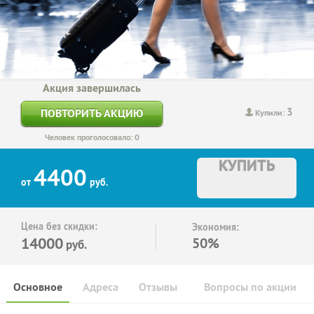
Акция завершилась
3
ПОВТОРИТЬ АКЦИЮ
Купили:
Человек проголосовало: 0
КУПИТЬ
4400
от
руб.
Цена без скидки:
Экономия:
14000
50%
руб.
Основное
Адреса
Отзывы
Вопросы по акции