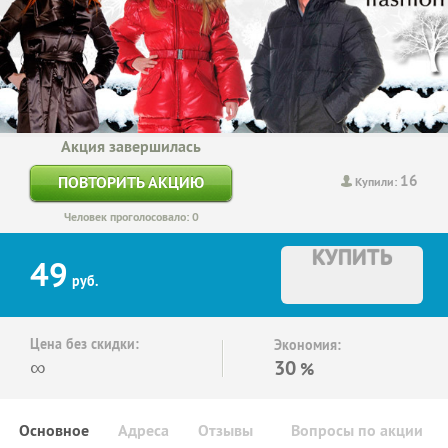
Акция завершилась
16
ПОВТОРИТЬ АКЦИЮ
Купили:
Человек проголосовало: 0
КУПИТЬ
49
руб.
Цена без скидки:
Экономия:
∞
30
%
Основное
Адреса
Отзывы
Вопросы по акции