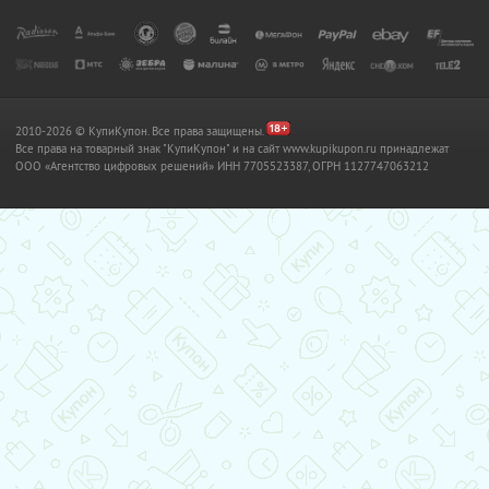
2010-2026 © КупиКупон. Все права защищены.
Все права на товарный знак "КупиКупон" и на сайт www.kupikupon.ru принадлежат
OOO «Агентство цифровых решений» ИНН 7705523387, ОГРН 1127747063212