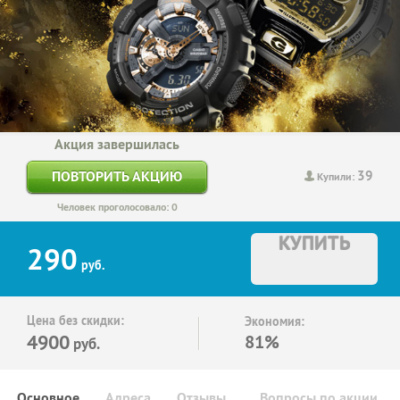
Акция завершилась
39
ПОВТОРИТЬ АКЦИЮ
Купили:
Человек проголосовало: 0
КУПИТЬ
290
руб.
Цена без скидки:
Экономия:
4900
81%
руб.
Основное
Адреса
Отзывы
Вопросы по акции