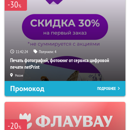
-30
%
11:42:23
Получили:
4
Печать фотографий, фотокниг от сервиса цифровой
печати netPrint
Россия
Промокод
ПОДРОБНЕЕ
-20
%