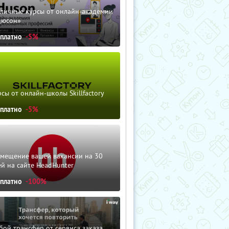
зличные курсы от онлайн-академии
дюсон»
сплатно
-5%
сы от онлайн-школы Skillfactory
сплатно
-5%
змещение вашей вакансии на 30
й на сайте HeadHunter
сплатно
-100%
ой трансфер от сервиса заказа