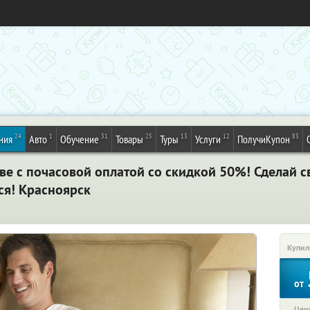
24
1
31
25
13
12
83
ния
Авто
Обучение
Товары
Туры
Услуги
ПолучиКупон
ве с почасовой оплатой со скидкой 50%! Сделай с
я! Красноярск
Купил
от
Цена