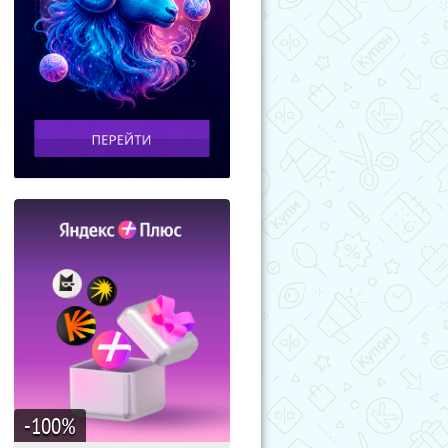
-100
%