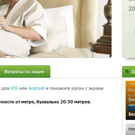
2
Вопросы по акции
Д
а для
IOS
или
Android
и покажите купон с экрана
Бе
пности от метро, буквально 20-50 метров.
шк
Бе