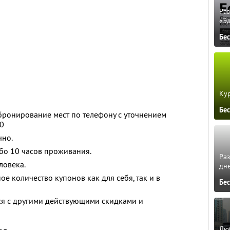
Ра
«Э
Бе
Кур
Бе
ронирование мест по телефону с уточнением
00
чно.
ибо 10 часов проживания.
Ра
ловека.
дне
е количество купонов как для себя, так и в
Бе
ся с другими действующими скидками и
Люб