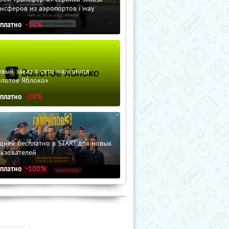
нсферов из аэропортов i'way
сплатно
-10%
вый заказ в сети магазинов
олотое Яблоко»
сплатно
-20%
дней бесплатно в START для новых
льзователей
сплатно
-100%