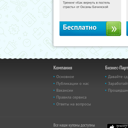
Тренинг «Как вернуть в постель
03:57:14
Получили:
16
страсть» от Оксаны Бачинской
Россия
Бесплатно
Компания
Бизнес-Пар
Основное
Давайте сд
Публикации о нас
Заработайт
Вакансии
Прошедши
Правила сервиса
Ответы на вопросы
Все наши купоны доступны