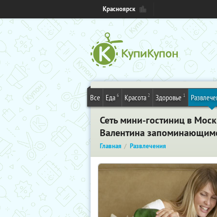
Красноярск
6
2
1
Все
Еда
Красота
Здоровье
Развлече
Сеть мини-гостиниц в Моск
Валентина запоминающимс
Главная
Развлечения