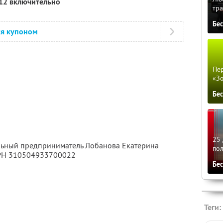
012 включительно
тра
Бе
ся купоном
Пер
«З
Бе
25 
альный предприниматель Лобанова Екатерина
по
ГРН 310504933700022
Бе
Теги: