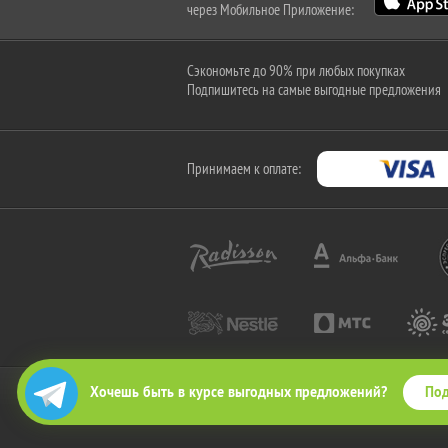
через Мобильное Приложение:
Сэкономьте до 90% при любых покупках
Подпишитесь на самые выгодные предложения
Принимаем к оплате:
Под
Хочешь быть в курсе выгодных предложений?
2010-2026 © КупиКупон. Все права защищены.
Все права на товарный знак "КупиКупон" и на сайт