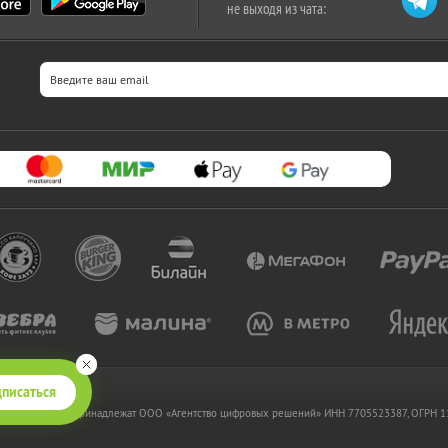
не выходя из чата:
писаться
 www.kupikupon.ru принадлежат OOO «Агентство цифровых решений» ИНН 7705523387, ОГРН