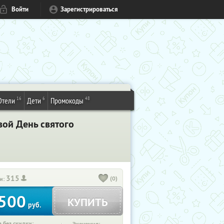
Войти
Зарегистрироваться
16
6
48
Отели
Дети
Промокоды
вой День святого
315
(0)
и:
500
КУПИТЬ
руб.
 без скидки: