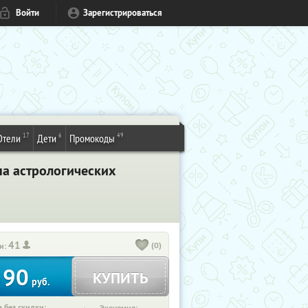
Войти
Зарегистрироваться
17
6
49
Отели
Дети
Промокоды
на астрологических
41
(0)
и:
90
КУПИТЬ
т
руб.
 без скидки: