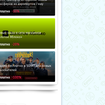
нсферов из аэропортов i'way
сплатно
-10%
вый заказ в сети магазинов
олотое Яблоко»
сплатно
-20%
дней бесплатно в START для новых
льзователей
сплатно
-100%