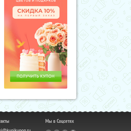
такты
Мы в Соцсетях
si@kupikupon.ru