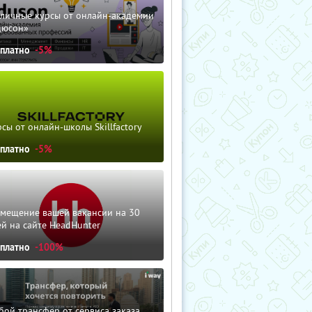
зличные курсы от онлайн-академии
дюсон»
сплатно
-5%
сы от онлайн-школы Skillfactory
сплатно
-5%
змещение вашей вакансии на 30
й на сайте HeadHunter
сплатно
-100%
ой трансфер от сервиса заказа