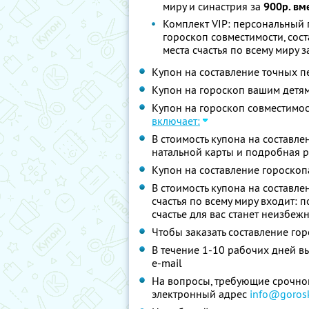
миру и синастрия за
900р. вм
Комплект VIP: персональный 
гороскоп совместимости, сос
места счастья по всему миру 
Купон на составление точных 
Купон на гороскоп вашим детя
Купон на гороскоп совместимос
включает:
В стоимость купона на составл
натальной карты и подробная
Купон на составление гороскопа
В стоимость купона на составл
счастья по всему миру входит: 
счастье для вас станет неизбеж
Чтобы заказать составление го
В течение 1-10 рабочих дней в
e-mail
На вопросы, требующие срочног
электронный адрес
info@goros