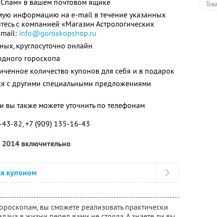
«Спам» в вашем почтовом ящике
Тов
мую информацию на e-mail в течение указанных
итесь с компанией «Магазин Астрологических
-mail:
info@goroskopshop.ru
ных, круглосуточно онлайн
 одного гороскопа
ченное количество купонов для себя и в подарок
тся с другими специальными предложениями
 вы также можете уточнить по телефонам
3-43-82, +7 (909) 135-16-43
а 2014 включительно
ся купоном
гороскопам, вы сможете реализовать практически
дача в жизни перед вами не стояла. А знаете ли вы,