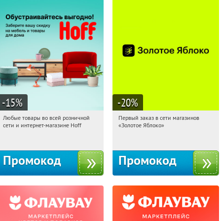
-15
%
-20
%
Любые товары во всей розничной
Первый заказ в сети магазинов
04:09:35
Получили:
83
04:09:35
Получи первым!
сети и интернет-магазине Hoff
«Золотое Яблоко»
Москва, 1-й Волоколамский проезд,
Россия
10с1
Промокод
Промокод