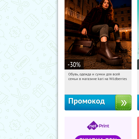
-30
%
Обувь, одежда и сумки для всей
04:09:35
Получили:
31
семьи в магазине kari на Wildberries
Россия
Промокод