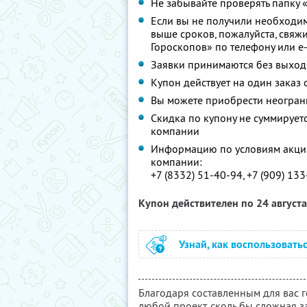
Не забывайте проверять папку 
Если вы не получили необходи
выше сроков, пожалуйста, свяж
Гороскопов» по телефону или e
Заявки принимаются без выход
Купон действует на один заказ
Вы можете приобрести неограни
Скидка по купону не суммируе
компании
Информацию по условиям акции
компании:
+7 (8332) 51-40-94, +7 (909) 13
Купон действителен по 24 август
Узнай, как воспользовать
Благодаря составленным для вас 
любой проект, сколь бы сложная за