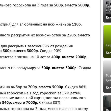
льного гороскопа на 3 года за
500р. вместо 5000р.
Ра
«Э
Бе
астрия) для влюблённых на всю жизнь за
110р.
олного раскрытия их возможностей за
250р. вместо
Кур
ы для раскрытия заложенных от рождения
за
300р. вместо 3000р.
Скидка 90%
Бе
гатства в жизни на 10 лет за
400р. вместо 2000р.
частья по всему миру за
500р. вместо 5000р.
Скидка
Ра
дне
уги на выбор за
700р. вместо 5000р.
Скидка 86%
Бе
й гороскоп на 1 год, гороскоп вашим детям,
тавление натальной карты, поиска персонального
за
840р. вместо 7000р.
Скидка 88%
ьных гороскопа на 2 года, место счастья по всему
Люб