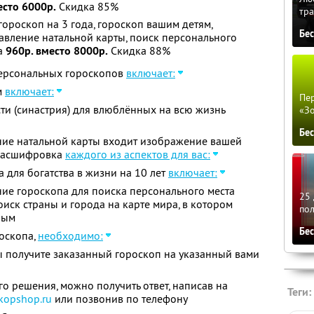
есто 6000р.
Скидка 85%
тра
гороскоп на 3 года, гороскоп вашим детям,
Бе
тавление натальной карты, поиск персонального
за
960р. вместо 8000р.
Скидка 88%
персональных гороскопов
включает:
м
включает:
Пер
ти (синастрия) для влюблённых на всю жизнь
«З
Бе
ение натальной карты входит изображение вашей
 расшифровка
каждого из аспектов для вас:
 для богатства в жизни на 10 лет
включает:
ение гороскопа для поиска персонального места
25 
поиск страны и города на карте мира, в котором
по
ным
Бе
роскопа,
необходимо:
ы получите заказанный гороскоп на указанный вами
о решения, можно получить ответ, написав на
Теги:
kopshop.ru
или позвонив по телефону