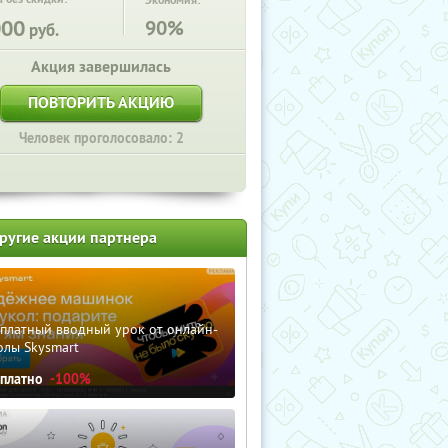
Экономия:
000
90%
руб.
Акция завершилась
ПОВТОРИТЬ АКЦИЮ
Человек проголосовало: 2
ругие акции партнера
сплатный вводный урок от онлайн-
олы Skysmart
сплатно
-100%