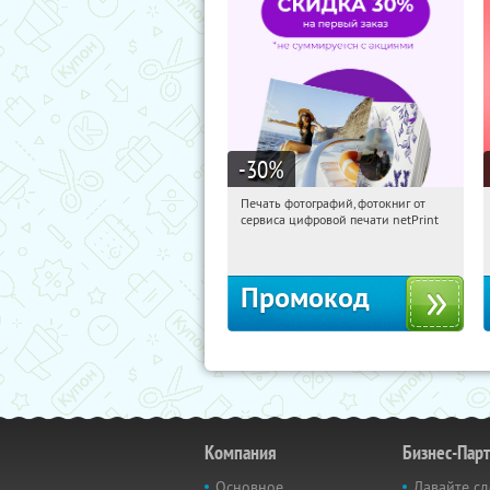
-30
%
Печать фотографий, фотокниг от
04:09:35
Получили:
4
сервиса цифровой печати netPrint
Россия
Промокод
Компания
Бизнес-Пар
Основное
Давайте сд