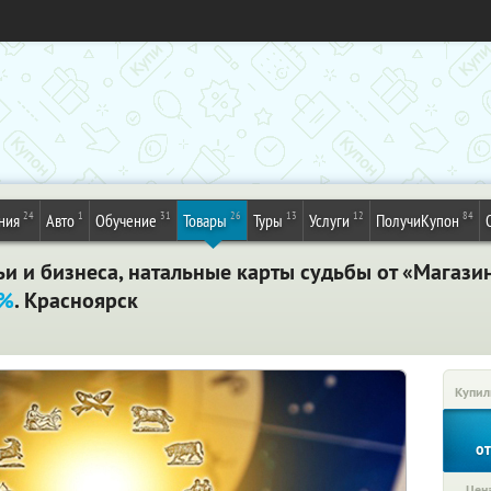
24
1
31
26
13
12
84
ния
Авто
Обучение
Товары
Туры
Услуги
ПолучиКупон
и и бизнеса, натальные карты судьбы от «Магази
0%
. Красноярск
Купил
о
Цена