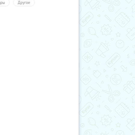
ары
Другое