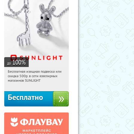
100
%
до
Бесплатная изящная подвеска или
04:09:35
Получили:
74
скидка 500р. в сети ювелирных
Россия
магазинов SUNLIGHT
Бесплатно