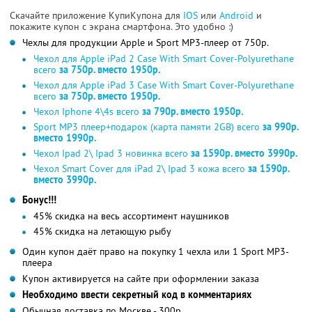
Скачайте приложение КупиКупона для
IOS
или
Android
и
покажите купон с экрана смартфона. Это удобно :)
Чехлы для продукции Apple и Sport MP3-плеер от 750р.
Чехол для Apple iPad 2 Case With Smart Cover-Polyurethane
всего
за 750р. вместо 1950р.
Чехол для Apple iPad 3 Case With Smart Cover-Polyurethane
всего
за 750р. вместо 1950р.
Чехол Iphone 4\4s всего
за 790р. вместо 1950р.
Sport MP3 плеер+подарок (карта памяти 2GB) всего
за 990р.
вместо 1990р.
Чехол Ipad 2\ Ipad 3 новинка всего
за 1590р. вместо 3990р.
Чехол Smart Cover для iPad 2\ Ipad 3 кожа всего
за 1590р.
вместо 3990р.
Бонус!!!
45% скидка на весь ассортимент наушников
45% скидка на летающую рыбу
Один купон даёт право на покупку 1 чехла или 1 Sport MP3-
плеера
Купон активируется на сайте при оформлении заказа
Необходимо ввести секретный код в комментариях
Обычная доставка по Москве - 300р.