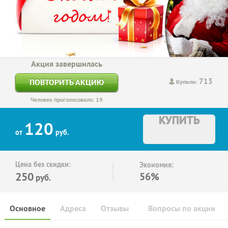
Акция завершилась
713
ПОВТОРИТЬ АКЦИЮ
Купили:
Человек проголосовало: 19
КУПИТЬ
120
от
руб.
Цена без скидки:
Экономия:
250
56%
руб.
Основное
Адреса
Отзывы
Вопросы по акции