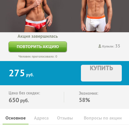
Акция завершилась
35
ПОВТОРИТЬ АКЦИЮ
Купили:
Человек проголосовало: 0
КУПИТЬ
275
руб.
Цена без скидки:
Экономия:
650
58%
руб.
Основное
Адреса
Отзывы
Вопросы по акции