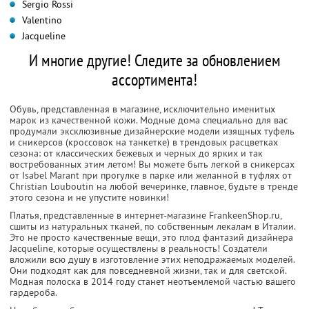
Sergio Rossi
Valentino
Jacqueline
И многие другие! Следите за обновлением
ассортимента!
Обувь, представленная в магазине, исключительно именитых
марок из качественной кожи. Модные дома специально для вас
продумали эксклюзивные дизайнерские модели изящных туфель
и сникерсов (кроссовок на танкетке) в трендовых расцветках
сезона: от классических бежевых и черных до ярких и так
востребованных этим летом! Вы можете быть легкой в сникерсах
от Isabel Marant при прогулке в парке или желанной в туфлях от
Christian Louboutin на любой вечеринке, главное, будьте в тренде
этого сезона и не упустите новинки!
Платья, представленные в интернет-магазине FrankeenShop.ru,
сшиты из натуральных тканей, по собственным лекалам в Италии.
Это не просто качественные вещи, это плод фантазий дизайнера
Jacqueline, которые осуществлены в реальность! Создатели
вложили всю душу в изготовление этих неподражаемых моделей.
Они подходят как для повседневной жизни, так и для светской.
Модная полоска в 2014 году станет неотъемлемой частью вашего
гардероба.