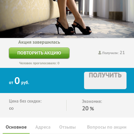
Акция завершилась
21
ПОВТОРИТЬ АКЦИЮ
Получили:
Человек проголосовало: 0
ПОЛУЧИТЬ
0
от
руб.
Цена без скидки:
Экономия:
∞
20
%
Основное
Адреса
Отзывы
Вопросы по акции