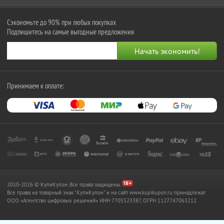
Сэкономьте до 90% при любых покупках
Подпишитесь на самые выгодные предложения
Принимаем к оплате:
2010-2026 © КупиКупон. Все права защищены.
Все права на товарный знак "КупиКупон" и на сайт www.kupikupon.ru принадлежат
OOO «Агентство цифровых решений» ИНН 7705523387, ОГРН 1127747063212