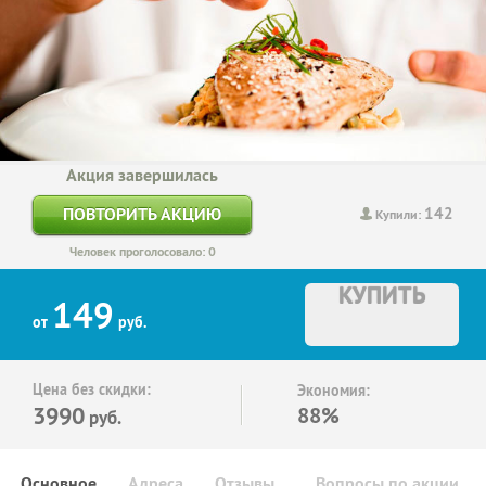
Акция завершилась
142
ПОВТОРИТЬ АКЦИЮ
Купили:
Человек проголосовало: 0
КУПИТЬ
149
от
руб.
Цена без скидки:
Экономия:
3990
88%
руб.
Основное
Адреса
Отзывы
Вопросы по акции