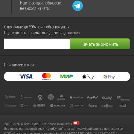
Ищите скидки поблизости,
не выходя из чата:
Сэкономьте до 90% при любых покупках
Подпишитесь на самые выгодные предложения
Принимаем к оплате:
2010-2026 © КупиКупон. Все права защищены.
Все права на товарный знак "КупиКупон" и на сайт www.kupikupon.ru принадлежат
OOO «Агентство цифровых решений» ИНН 7705523387, ОГРН 1127747063212