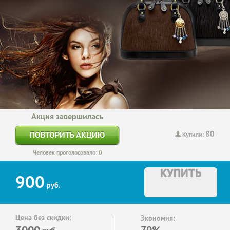
Акция завершилась
80
ПОВТОРИТЬ АКЦИЮ
Купили:
Человек проголосовало: 0
КУПИТЬ
900
руб.
Цена без скидки:
Экономия:
3000
70%