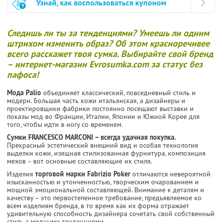
Узнай, как воспользоваться купоном
Следишь ли ты за тенденциями? Умеешь ли одним
штрихом изменить образ? Об этом красноречивее
всего расскажет твоя сумка.
Выбирайте свой бренд
– интернет-магазин Evrosumka.com за статус без
пафоса!
Мода Palio
объединяет классический, повседневный стиль и
модерн. Большая часть кожи итальянская, а дизайнеры и
проектировщики фабрики постоянно посещают выставки и
показы мод во Франции, Италии, Японии и Южной Корее для
того, чтобы идти в ногу со временем.
Сумки FRANCESCO MARCONI – всегда удачная покупка.
Прекрасный эстетический внешний вид и особая технология
выделки кожи, изящная стилизованная фурнитура, композиция
мехов – вот основные составляющие их стиля.
Изделия
торговой марки Fabrizio Poker
отличаются невероятной
изысканностью и утонченностью, творческим очарованием и
мощной эмоциональной составляющей. Внимание к деталям и
качеству – это первостепенное требование, предъявляемое ко
всем изделиям бренда, в то время как их форма отражает
удивительную способность дизайнера сочетать свой собственный
стиль с модными тенденциями.